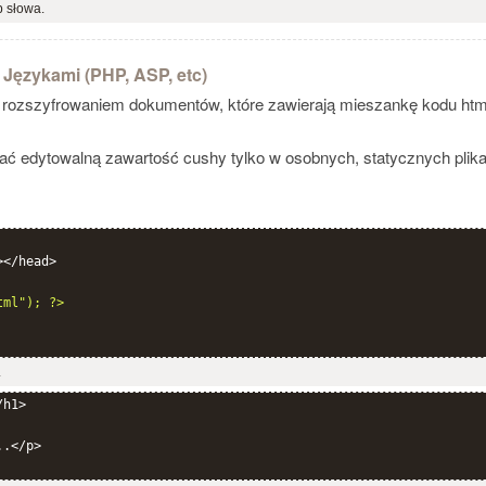
b słowa.
Językami (PHP, ASP, etc)
ozszyfrowaniem dokumentów, które zawierają mieszankę kodu html 
ać edytowalną zawartość cushy tylko w osobnych, statycznych plika
</head>

tml"); ?>
.
h1>

.</p>
