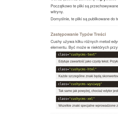
Początkowo te pliki są przechowywane
witryny.
Domyślnie, te pliki są publikowane do 
Zastępowanie Typów Treści
Cushy używa kilku różnych metod edycj
elementu. Być może w niektórych przyp
class=
"cushycms-text"
Edytuje zawartość jako czysty tekst. Przyk
class=
"cushycms-html"
Każde szczególne znaki będą skonwertow
class=
"cushycms-wysiwyg"
Tak samo jak powyżej, chociaż edytor jes
class=
"cushycms-xml"
Wszelkie znaki specjalne wprowadzone z