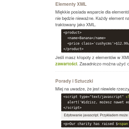
Elementy XML
Miękkie posiada wsparcie dla elemen
nie będzie nieważne. Każdy element n
traktowany jako XML.
<product>

  <name>Banana</name>

  <price class='cushycms'>$12.99/
Jeśli masz kłopoty z elementów w XM
zawartości
. Zasadniczo można użyć
Porady i Sztuczki
Miej na uwadze, że jest niewiele rzec
<script type="text/javascript" 
c
  alert('Widzisz, możesz nawet ed
Edytowanie javascript. Przykładem może
<p>Our charity has raised $
<span