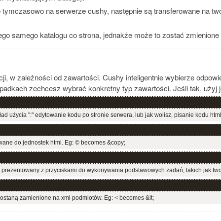
 tymczasowo na serwerze cushy, następnie są transferowane na twó
tego samego katalogu co strona, jednakże może to zostać zmienione 
i, w zależności od zawartości. Cushy inteligentnie wybierze odpow
adkach zechcesz wybrać konkretny typ zawartości. Jeśli tak, użyj je
ład użycia ":" edytowanie kodu po stronie serwera, lub jak wolisz, pisanie kodu htm
ane do jednostek html. Eg: © becomes &copy;
t prezentowany z przyciskami do wykonywania podstawowych zadań, takich jak tworz
ostaną zamienione na xml podmiotów. Eg: < becomes &lt;