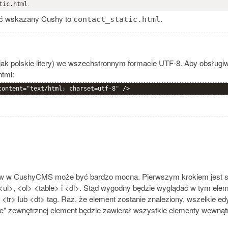
tic.html
.
być wskazany Cushy to
.
contact_static.html
jak polskie litery) we wszechstronnym formacie UTF-8. Aby obsługiw
html:
content="text/html; charset=utf-8" />
ów w CushyCMS może być bardzo mocna. Pierwszym krokiem jest stw
<ul>, <ol> <table> i <dl>. Stąd wygodny będzie wyglądać w tym eleme
 <tr> lub <dt> tag. Raz, że element zostanie znaleziony, wszelkie e
" zewnętrznej element będzie zawierał wszystkie elementy wewnątr