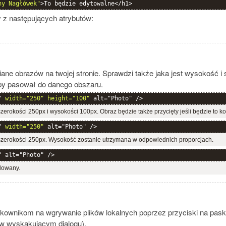
ny Nagłówek"
>To będzie edytowalne</h1>
 z następujących atrybutów:
ne obrazów na twojej stronie. Sprawdzi także jaka jest wysokość i
k, by pasował do danego obszaru.
" 
width="250" height="100"
 alt="Photo" />
rokości 250px i wysokości 100px. Obraz będzie także przycięty jeśli będzie to k
" 
width="250"
 alt="Photo" />
zerokości 250px. Wysokość zostanie utrzymana w odpowiednich proporcjach.
" alt="Photo" />
lowany.
ownikom na wgrywanie plików lokalnych poprzez przyciski na pa
w wyskakującym dialogu).