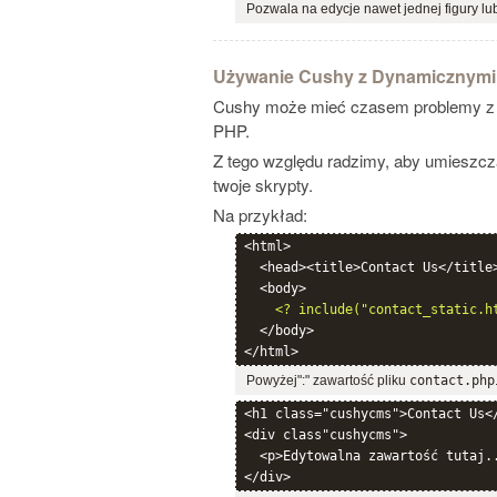
Pozwala na edycje nawet jednej figury lu
Używanie Cushy z Dynamicznymi 
Cushy może mieć czasem problemy z r
PHP.
Z tego względu radzimy, aby umieszcz
twoje skrypty.
Na przykład:
<html>

  <head><title>Contact Us</title>
  <body>

<? include("contact_static.h
  </body>

Powyżej":" zawartość pliku
contact.php
<h1 class="cushycms">Contact Us</
<div class"cushycms">

  <p>Edytowalna zawartość tutaj..