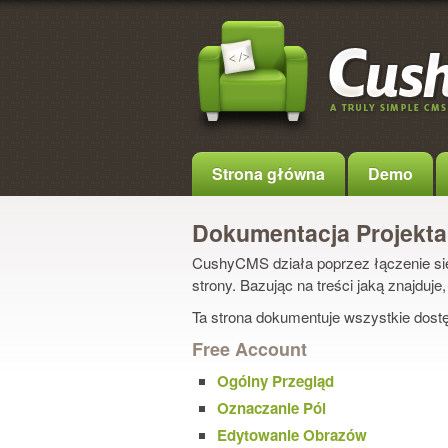
Strona główna
Demo
Dokumentacja Projekta
CushyCMS działa poprzez łączenie się
strony. Bazując na treści jaką znajduje
Ta strona dokumentuje wszystkie dost
Free Account
Ogólny Przegląd
Oznaczanie Pól
Edytowanie Obrazów