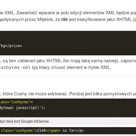
tów XML. Zawartość wpisane w polu edycji elementów XML będzie 
apotykanych przez Miękkie, że
nie
jest klasyfikowane jako XHTML (
kg</price>

L są tam zabierani jako XHTML (bo mają taką samą nazwę), zapozn
typ klasy zmusić element w trybie XML.
cushycms-xml
zy, które Cushy nie może edytować. Poniżej jest kilka pomysłowych 
lass="cushycms"
>

ytować javascript!');

 być twój kod Google AdSense.
 class="cushycms"
>2140
</span>
 so far</p>