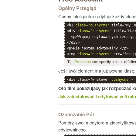
Ogólny Przegląd
Cushy inteligentnie edytuje każdy ele
<h1 
class="cushycms"
 title="My H
<div 
class="cushycms"
 title="Main
  <p>Więcej edytowalnych rzeczy..
</div>

<p>Nie jestem edytowalny.</p>

<img 
class="cushycms"
Tip:
Pro users
can specify a class of "clie
Jeśli twój element ma już pewną klas
<div class="whatever 
cushycms
">
Oto film pokazujący jak rozpocząć k
Jak zainstalować i edytować w 5 min
Oznaczanie Pól
Pomórz swoim edytorom zidentyfikować 
edytowalnego.