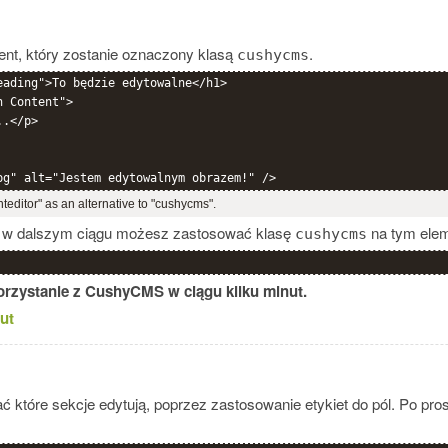
ment, który zostanie oznaczony klasą
.
cushycms
eading">To będzie edytowalne</h1>

 Content">

.</p>

nteditor" as an alternative to "cushycms".
ę, w dalszym ciągu możesz zastosować klasę
na tym elem
cushycms
orzystanie z CushyCMS w ciągu kilku minut.
ut
które sekcje edytują, poprzez zastosowanie etykiet do pól. Po pros