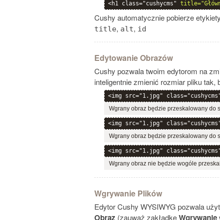
<h1 class="cushycms" 
title="Głów
Cushy automatycznie pobierze etykiety
,
,
title
alt
id
Edytowanie Obrazów
Cushy pozwala twoim edytorom na zmia
inteligentnie zmienić rozmiar pliku ta
<img src="1.jpg" class="cushycms
Wgrany obraz będzie przeskalowany do sze
<img src="1.jpg" class="cushycms
Wgrany obraz będzie przeskalowany do s
<img src="1.jpg" class="cushycms
Wgrany obraz nie będzie wogóle przeska
Wgrywanie Plików
Edytor Cushy WYSIWYG pozwala użytk
Obraz
(zauważ zakładkę
Wgrywanie