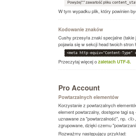
Powyżej":" zawartość pliku
content_sta
W tym wypadku plik, który powinien 
Kodowanie znaków
Cushy przesyła znaki specjalne (takie 
pojawia się w sekcji head twoich stron 
<meta http-equiv="Content-Type" 
Przeczytaj więcej o
zaletach UTF-8.
Pro Account
Powtarzalnych elementów
Korzystanie z powtarzalnych element
element powtarzalny, dostępne tagi są 
uznawane za "powtarzalność", np. <li>,
zgrupowane, dzięki czemu "powtarzanie
Rozważmy następujący przykład: