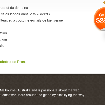
leurs et de domaine
es et les icônes dans le WYSIWYG
iteur, et la coutume e-mails de bienvenue
ation
tions
lle
joindre les Pros
.
elbourne, Australia and is passionate about the web.
 empower users around the globe by simplifying the way