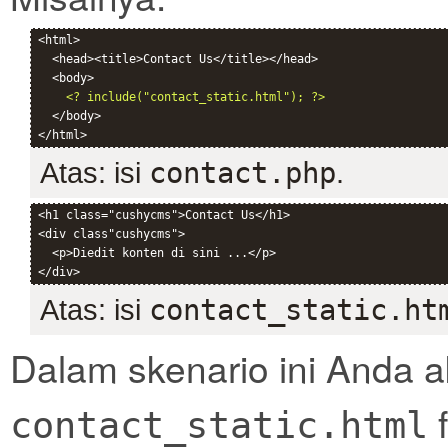
<html>

  <head><title>Contact Us</title></head>

  <body>

<? include("contact_static.html"); ?>
  </body>

Atas: isi
contact.php
.
<h1 class="cushycms">Contact Us</h1>

<div class"cushycms">

  <p>Diedit konten di sini ...</p>

Atas: isi
contact_static.ht
Dalam skenario ini Anda 
f
contact_static.html