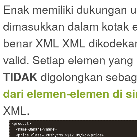
Enak memiliki dukungan u
dimasukkan dalam kotak 
benar XML XML dikodekan
valid. Setiap elemen yang
TIDAK
digolongkan sebag
dari elemen-elemen di si
XML.
<product>

  <name>Banana</name>

  <price class='cushycms'>$12.99/kg</price>
