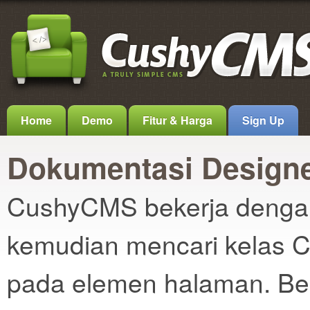
Home
Demo
Fitur & Harga
Sign Up
Dokumentasi Design
CushyCMS bekerja dengan
kemudian mencari kelas C
pada elemen halaman. Be