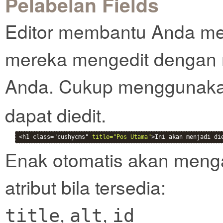
Pelabelan Fields
Editor membantu Anda men
mereka mengedit dengan 
Anda. Cukup menggunak
dapat diedit.
<h1 class="cushycms" 
title="Pos Utama"
>Ini akan menjadi di
Enak otomatis akan mengamb
atribut bila tersedia:
,
,
title
alt
id