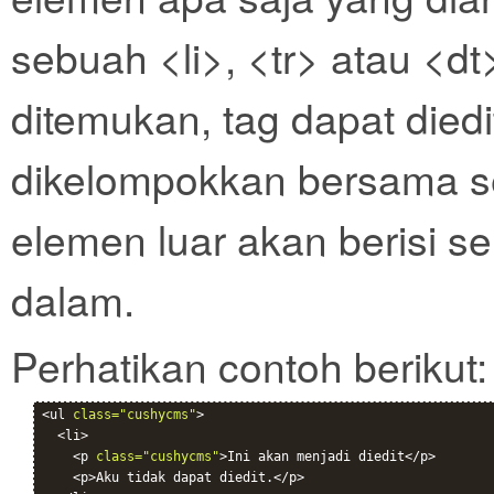
sebuah <li>, <tr> atau <dt
ditemukan, tag dapat died
dikelompokkan bersama s
elemen luar akan berisi s
dalam.
Perhatikan contoh berikut:
<ul 
class="cushycms"
>

  <li>

    <p 
class="cushycms"
>Ini akan menjadi diedit</p>

    <p>Aku tidak dapat diedit.</p>
