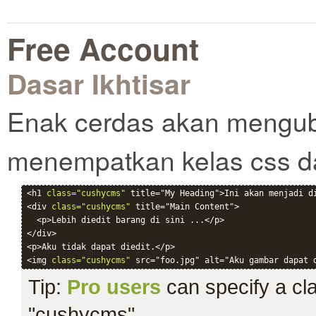
Free Account
Dasar Ikhtisar
Enak cerdas akan mengub
menempatkan kelas css d
<h1 
class="cushycms"
 title="My Heading">Ini akan menjadi di
<div 
class="cushycms"
 title="Main Content">

  <p>Lebih diedit barang di sini ...</p>

</div>

<p>Aku tidak dapat diedit.</p>

<img 
class="cushycms"
Tip:
Pro users
can specify a clas
"cushycms".