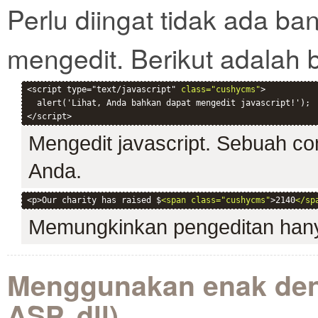
Perlu diingat tidak ada ba
mengedit. Berikut adalah 
<script type="text/javascript" 
class="cushycms"
>

  alert('Lihat, Anda bahkan dapat mengedit javascript!');

Mengedit javascript. Sebuah c
Anda.
<p>Our charity has raised $
<span class="cushycms"
>2140
</sp
Memungkinkan pengeditan hanya
Menggunakan enak den
ASP, dll)