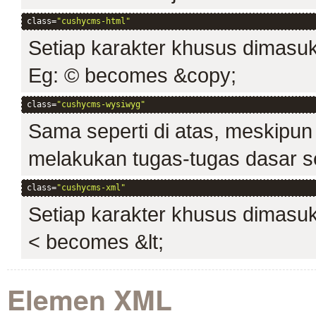
class=
"cushycms-html"
Setiap karakter khusus dimasuk
Eg: © becomes &copy;
class=
"cushycms-wysiwyg"
Sama seperti di atas, meskipun 
melakukan tugas-tugas dasar sep
class=
"cushycms-xml"
Setiap karakter khusus dimasuk
< becomes &lt;
Elemen XML