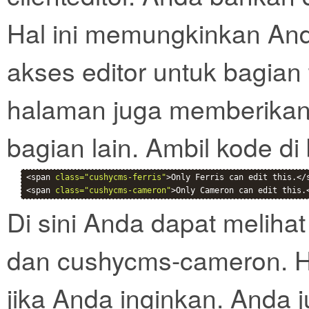
Hal ini memungkinkan An
akses editor untuk bagian
halaman juga memberikan
bagian lain. Ambil kode di
<span 
class="cushycms-ferris"
>Only Ferris can edit this.</s
<span 
class="cushycms-cameron"
>Only Cameron can edit this.
Di sini Anda dapat meliha
dan cushycms-cameron. Ha
jika Anda inginkan. Anda 