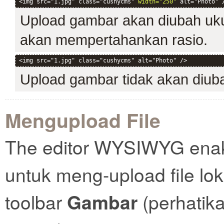
<img src="1.jpg" class="cushycms" 
width="250"
 alt="Photo" 
Upload gambar akan diubah uku
akan mempertahankan rasio.
<img src="1.jpg" class="cushycms" alt="Photo" />
Upload gambar tidak akan diub
Mengupload File
The editor WYSIWYG ena
untuk meng-upload file lok
toolbar
Gambar
(perhatik