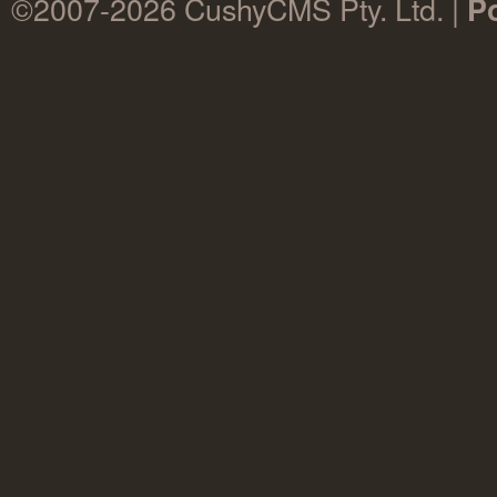
©2007-2026 CushyCMS Pty. Ltd. |
P