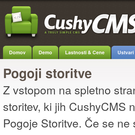
Domov
Demo
Lastnosti & Cene
Ustvari
Pogoji storitve
Z vstopom na spletno str
storitev, ki jih CushyCMS nu
Pogoje Storitve. Če se ne 