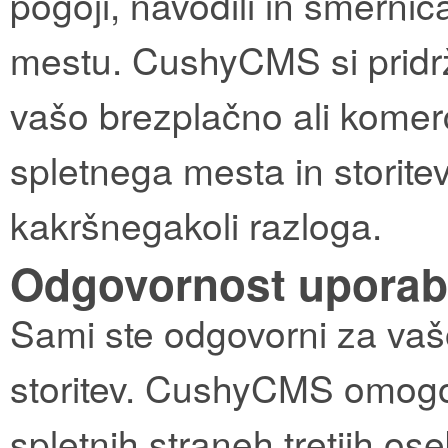
pogoji, navodili in smerni
mestu. CushyCMS si pridrž
vašo brezplačno ali komer
spletnega mesta in storitev
kakršnegakoli razloga.
Odgovornost uporab
Sami ste odgovorni za vaš
storitev. CushyCMS omogo
spletnih straneh tretjih ose