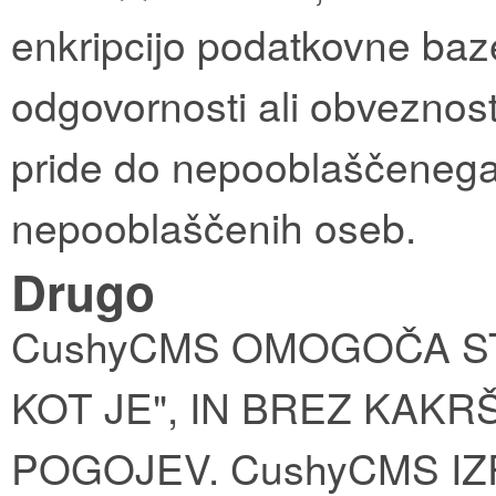
enkripcijo podatkovne baz
odgovornosti ali obveznost
pride do nepooblaščenega d
nepooblaščenih oseb.
Drugo
CushyCMS OMOGOČA ST
KOT JE", IN BREZ KAK
POGOJEV. CushyCMS I