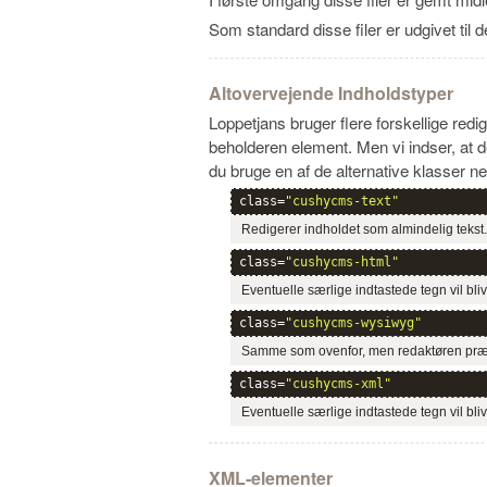
Som standard disse filer er udgivet ti
Altovervejende Indholdstyper
Loppetjans bruger flere forskellige redi
beholderen element. Men vi indser, at d
du bruge en af de alternative klasser n
class=
"cushycms-text"
Redigerer indholdet som almindelig tekst. 
class=
"cushycms-html"
Eventuelle særlige indtastede tegn vil bl
class=
"cushycms-wysiwyg"
Samme som ovenfor, men redaktøren præsen
class=
"cushycms-xml"
Eventuelle særlige indtastede tegn vil bli
XML-elementer