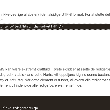
kke-vestlige alfabeter) i den alsidige UTF-8 format. For at støtte det
r:
content="text/html; charset=utf-8" />
S kan være ekstremt kraftfuld. Første skridt er at sætte de redigerb
<ul>, <ol> <table> and <dl>. Herfra vil loppetjans kig ind denne best
<tr> or <dt> tag. Når dette element er fundet, vil eventuelle redigerbar
ement vil indeholde alle redigerbare elementer inde.
l blive redigerbare</p>
