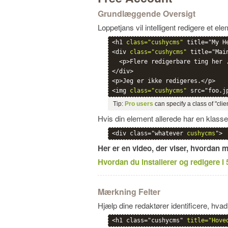
Grundlæggende Oversigt
Loppetjans vil intelligent redigere et e
<h1 
class="cushycms"
 title="My H
<div 
class="cushycms"
 title="Main
  <p>Flere redigerbare ting her .
</div>

<p>Jeg er ikke redigeres.</p>

<img 
class="cushycms"
Tip:
Pro users
can specify a class of "clie
Hvis din element allerede har en klass
<div class="whatever 
cushycms
">
Her er en video, der viser, hvordan
Hvordan du installerer og redigere i 
Mærkning Felter
Hjælp dine redaktører identificere, hvad 
<h1 class="cushycms" 
title="Hove