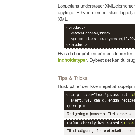
Loppetjans understøtter XML-elementer. 
ugyldige. Ethvert element stødt loppetj
XML.
<product>

  <name>Banana</name>

  <price class='cushycms'>$12.99/
Hvis du har problemer med elementer i
indholdstyper
. Dybest set kan du bru
Tips & Tricks
Husk på, er der ikke meget at loppetjan
<script type="text/javascript" 
c
  alert('Se, kan du endda rediger
Redigering af javascript. Et eksempel k
<p>Our charity has raised $
<span
Tillad redigering af bare et enkelt tal eller