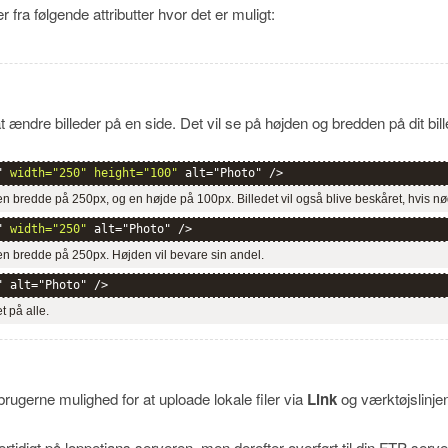
 fra følgende attributter hvor det er muligt:
 ændre billeder på en side. Det vil se på højden og bredden på dit bille
" 
width="250" height="100"
 alt="Photo" />
 en bredde på 250px, og en højde på 100px. Billedet vil også blive beskåret, hvis n
" 
width="250"
 alt="Photo" />
l en bredde på 250px. Højden vil bevare sin andel.
" alt="Photo" />
t på alle.
ugerne mulighed for at uploade lokale filer via
Link
og værktøjslinj
rtidigt på loppetjans serveren, men derefter overført til din FTP-server