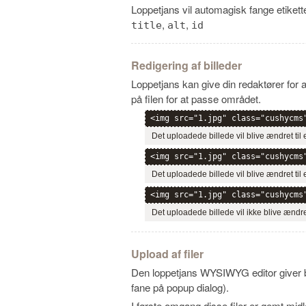
Loppetjans vil automagisk fange etiketter
,
,
title
alt
id
Redigering af billeder
Loppetjans kan give din redaktører for at
på filen for at passe området.
<img src="1.jpg" class="cushycms
Det uploadede billede vil blive ændret til
<img src="1.jpg" class="cushycms
Det uploadede billede vil blive ændret ti
<img src="1.jpg" class="cushycms
Det uploadede billede vil ikke blive ændre
Upload af filer
Den loppetjans WYSIWYG editor giver br
fane på popup dialog).
I første omgang disse filer er gemt midle