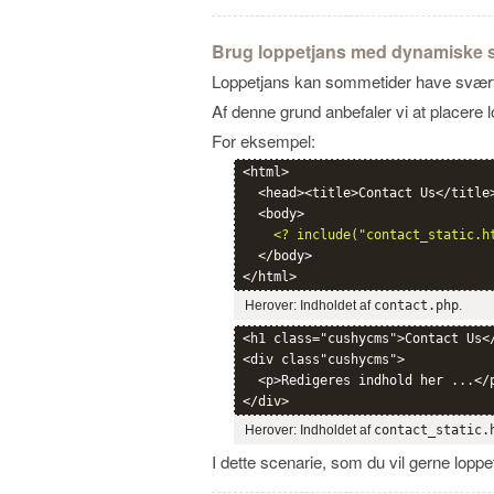
Brug loppetjans med dynamiske s
Loppetjans kan sommetider have svært 
Af denne grund anbefaler vi at placere l
For eksempel:
<html>

  <head><title>Contact Us</title>
  <body>

<? include("contact_static.h
  </body>

Herover: Indholdet af
contact.php
.
<h1 class="cushycms">Contact Us</
<div class"cushycms">

  <p>Redigeres indhold her ...</p
Herover: Indholdet af
contact_static.
I dette scenarie, som du vil gerne lopp