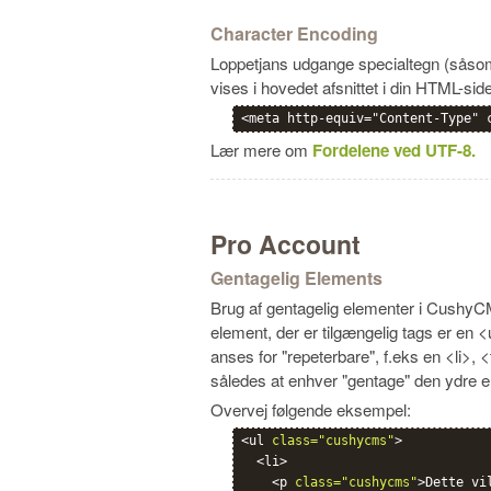
Character Encoding
Loppetjans udgange specialtegn (såsom i
vises i hovedet afsnittet i din HTML-side
<meta http-equiv="Content-Type" 
Lær mere om
Fordelene ved UTF-8.
Pro Account
Gentagelig Elements
Brug af gentagelig elementer i CushyCM
element, der er tilgængelig tags er en 
anses for "repeterbare", f.eks en <li>, 
således at enhver "gentage" den ydre el
Overvej følgende eksempel:
<ul 
class="cushycms"
>

  <li>

    <p 
class="cushycms"
>Dette vi