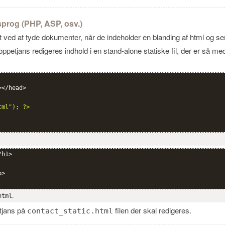
prog (PHP, ASP, osv.)
ved at tyde dokumenter, når de indeholder en blanding af html og se
oppetjans redigeres indhold i en stand-alone statiske fil, der er så med
</head>

tml"); ?>
h1>

>

html
.
etjans på
filen der skal redigeres.
contact_static.html