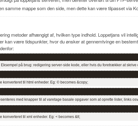
l den samme mappe som den side, men dette kan være tilpasset via Kon
gering metoder afhængigt af, hvilken type indhold. Loppetjans vil inte
er kan være tidspunkter, hvor du ønsker at gennemtvinge en bestemt ty
edenfor:
Eksempel på brug: redigering server-side kode, eller hvis du foretrækker at skrive 
ive konverteret til html enheder. Eg: © becomes &copy;
teres med knapper til at varetage basale opgaver som at oprette lister, links osv
ve konverteret til xml enheder. Eg: < becomes &lt;