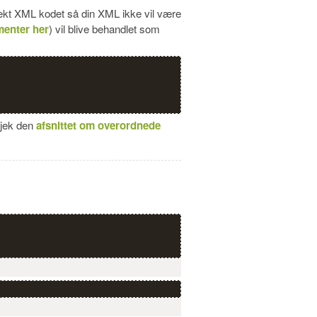
rrekt XML kodet så din XML ikke vil være
menter her
) vil blive behandlet som
tjek den
afsnittet om overordnede