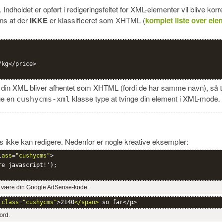
Indholdet er opført i redigeringsfeltet for XML-elementer vil blive ko
ans at der
IKKE
er klassificeret som XHTML (
komplet liste over ele
kg</price>

 din XML bliver afhentet som XHTML (fordi de har samme navn), så 
ge en
klasse type at tvinge din element i XML-mode.
cushycms-xml
s ikke kan redigere. Nedenfor er nogle kreative eksempler:
lass="cushycms"
>

e javascript!');

an være din Google AdSense-kode.
 class="cushycms"
>2140
</span>
 so far</p>
 ord.