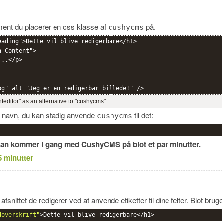
lement du placerer en css klasse af
på.
cushycms
eading">Dette vil blive redigerbare</h1>

 Content">

..</p>

nteditor" as an alternative to "cushycms".
e navn, du kan stadig anvende
til det:
cushycms
 man kommer i gang med CushyCMS på blot et par minutter.
5 minutter
afsnittet de redigerer ved at anvende etiketter til dine felter. Blot brug
doverskrift"
>Dette vil blive redigerbare</h1>