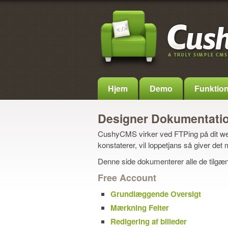
Hjem
Demo
Funktion
Designer Dokumentati
CushyCMS virker ved FTPing på dit web
konstaterer, vil loppetjans så giver det
Denne side dokumenterer alle de tilgæn
Free Account
Grundlæggende Oversigt
Mærkning Felter
Redigering af billeder