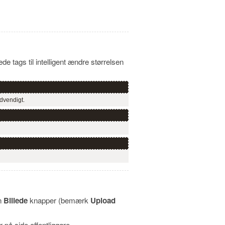
de tags til intelligent ændre størrelsen
ødvendigt.
en
Billede
knapper (bemærk
Upload
 på side offentliggøre.