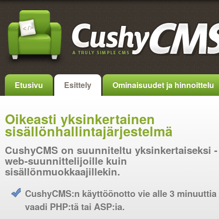
Etusivu
Esittely
Ominaisuudet ja hinnoittelu
Oikeasti yksinkertainen
sisällönhallintajärjestelmä
CushyCMS on suunniteltu yksinkertaiseksi -
web-suunnittelijoille kuin
sisällönmuokkaajillekin.
CushyCMS:n käyttöönotto vie alle 3 minuuttia 
vaadi PHP:tä tai ASP:ia.