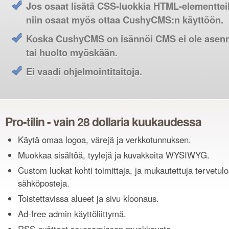
Jos osaat lisätä CSS-luokkia HTML-elementtei
niin osaat myös ottaa CushyCMS:n käyttöön.
Koska CushyCMS on isännöi CMS ei ole asen
tai huolto myöskään.
Ei vaadi ohjelmointitaitoja.
Pro-tilin - vain 28 dollaria kuukaudessa
Käytä omaa logoa, värejä ja verkkotunnuksen.
Muokkaa sisältöä, tyylejä ja kuvakkeita WYSIWYG.
Custom luokat kohti toimittaja, ja mukautettuja tervetul
sähköposteja.
Toistettavissa alueet ja sivu kloonaus.
Ad-free admin käyttöliittymä.