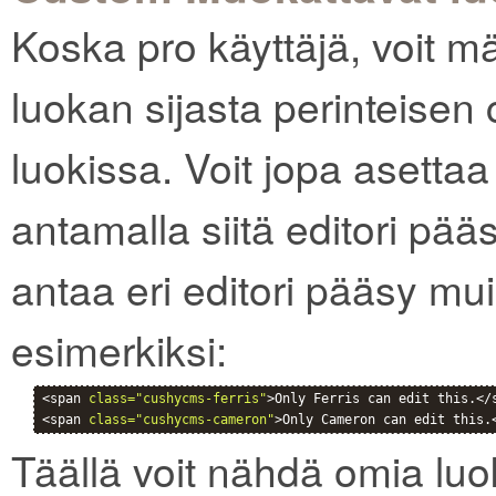
Koska pro käyttäjä, voit 
luokan sijasta perinteisen 
luokissa. Voit jopa asettaa
antamalla siitä editori pääs
antaa eri editori pääsy mui
esimerkiksi:
<span 
class="cushycms-ferris"
>Only Ferris can edit this.</s
<span 
class="cushycms-cameron"
>Only Cameron can edit this.
Täällä voit nähdä omia l