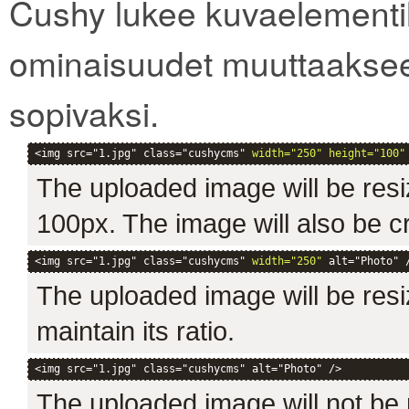
Cushy lukee kuvaelementill
ominaisuudet muuttaakse
sopivaksi.
<img src="1.jpg" class="cushycms" 
width="250" height="100"
The uploaded image will be resi
100px. The image will also be c
<img src="1.jpg" class="cushycms" 
width="250"
 alt="Photo" 
The uploaded image will be resiz
maintain its ratio.
<img src="1.jpg" class="cushycms" alt="Photo" />
The uploaded image will not be r