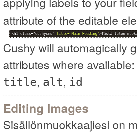
applying labels to your fie
attribute of the editable el
<h1 class="cushycms" 
title="Main Heading"
>Tästä tulee muok
Cushy will automagically g
attributes where available:
,
,
title
alt
id
Editing Images
Sisällönmuokkaajiesi on ma