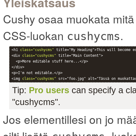
Yleiskatsaus
Cushy osaa muokata mitä t
CSS-luokan
.
cushycms
<h1 
class="cushycms"
 title="My Heading">This will become ed
<div 
class="cushycms"
 title="Main Content">

  <p>More editable stuff here...</p>

</div>

<p>I'm not editable.</p>

<img 
class="cushycms"
Tip:
Pro users
can specify a clas
"cushycms".
Jos elementillesi on jo mää
silti lisätä
-luoka