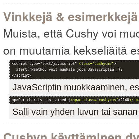
Vinkkejä & esimerkkejä
Muista, että Cushy voi muo
on muutamia kekseliäitä e
<script type="text/javascript" 
class="cushycms"
>

  alert('Näetkö, voit muokata jopa JavaScriptiä!');

JavaScriptin muokkaaminen, es
<p>Our charity has raised $
<span class="cushycms"
>2140
</sp
Salli vain yhden luvun tai san
Cushyn käyttäminen dy