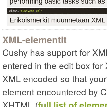
performing basic tasks such as cr
class=
"cushycms-xml"
Erikoismerkit muunnetaan XML e
XML-elementit
Cushy has support for XM
entered in the edit box for
XML encoded so that your 
element encountered by C
XHTML (
full list of elem