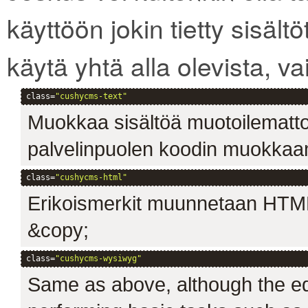
käyttöön jokin tietty sisält
käytä yhtä alla olevista, va
class=
"cushycms-text"
Muokkaa sisältöä muotoilematto
palvelinpuolen koodin muokkaam
class=
"cushycms-html"
Erikoismerkit muunnetaan HTML
&copy;
class=
"cushycms-wysiwyg"
Same as above, although the edi