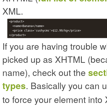
XML.
<product>

  <name>Banana</name>

  <price class='cushycms'>$12.99/kg</price>

If you are having trouble 
picked up as XHTML (bec
name), check out the
sect
types
. Basically you can 
to force your element int