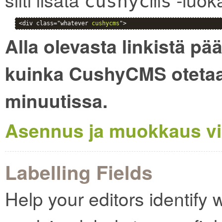
cushycms
<div class="whatever 
cushycms
">
Alla olevasta linkistä pä
kuinka CushyCMS otetaa
minuutissa.
Asennus ja muokkaus vi
Labelling Fields
Help your editors identify 