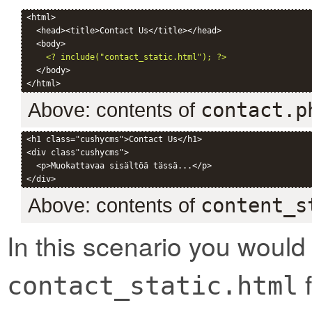
<html>

  <head><title>Contact Us</title></head>

  <body>

<? include("contact_static.html"); ?>
  </body>

Above: contents of
contact.p
<h1 class="cushycms">Contact Us</h1>

<div class"cushycms">

  <p>Muokattavaa sisältöä tässä...</p>

Above: contents of
content_s
In this scenario you would
f
contact_static.html