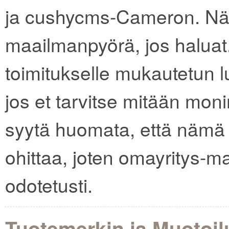
ja cushycms-Cameron. Näit
maailmanpyörä, jos haluat.
toimitukselle mukautetun l
jos et tarvitse mitään moni
syytä huomata, että nämä 
ohittaa, joten omayritys-m
odotetusti.
Tuotemerkin ja Muotoil