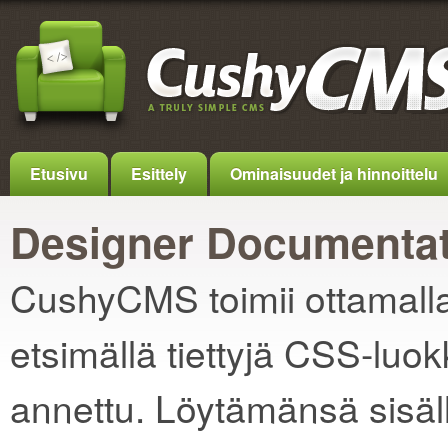
Etusivu
Esittely
Ominaisuudet ja hinnoittelu
Designer Documentat
CushyCMS toimii ottamalla
etsimällä tiettyjä CSS-luok
annettu. Löytämänsä sisäl