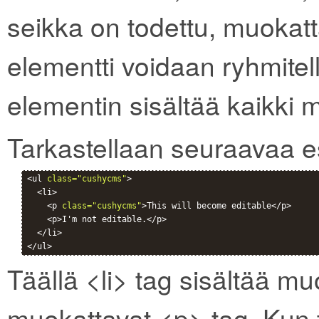
seikka on todettu, muokatt
elementti voidaan ryhmitell
elementin sisältää kaikki 
Tarkastellaan seuraavaa e
<ul 
class="cushycms"
>

  <li>

    <p 
class="cushycms"
>This will become editable</p>

    <p>I'm not editable.</p>

  </li>

Täällä <li> tag sisältää mu
muokattavat <p> tag. Kun t