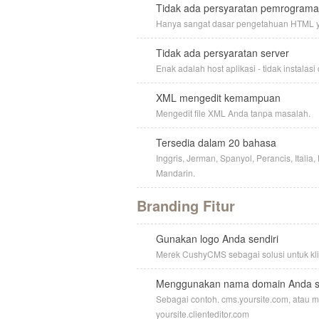
Tidak ada persyaratan pemrogram
Hanya sangat dasar pengetahuan HTML y
Tidak ada persyaratan server
Enak adalah host aplikasi - tidak instala
XML mengedit kemampuan
Mengedit file XML Anda tanpa masalah.
Tersedia dalam 20 bahasa
Inggris, Jerman, Spanyol, Perancis, Itali
Mandarin.
Branding Fitur
Gunakan logo Anda sendiri
Merek CushyCMS sebagai solusi untuk kli
Menggunakan nama domain Anda se
Sebagai contoh. cms.yoursite.com, atau m
yoursite.clienteditor.com