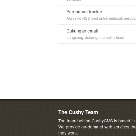
Perubahan tracker
Akses ke RSS feed untuk melacak perub
Dukungan email
Langsung, dukungan email pribadi
The Cushy Team
The team behind CushyCMS is based in M
We provide on-demand web services that
they work.