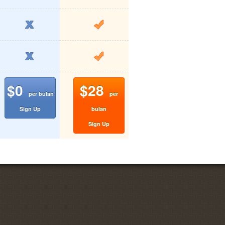
$0
$28
per bulan
per
Sign Up
bulan
Sign Up