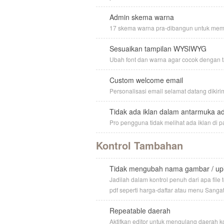
Admin skema warna
17 skema warna pra-dibangun untuk memil
Sesuaikan tampilan WYSIWYG
Ubah font dan warna agar cocok dengan ta
Custom welcome email
Personalisasi email selamat datang dikirim
Tidak ada iklan dalam antarmuka a
Pro pengguna tidak melihat ada iklan di p
Kontrol Tambahan
Tidak mengubah nama gambar / up
Jadilah dalam kontrol penuh dari apa fil
pdf seperti harga-daftar atau menu Sangat
Repeatable daerah
Aktifkan editor untuk mengulang daerah 