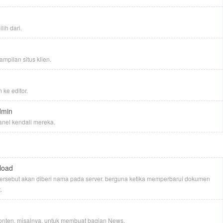
ih dari.
mpilan situs klien.
 ke editor.
dmin
anel kendali mereka.
load
e tersebut akan diberi nama pada server. berguna ketika memperbarui dokumen
.
konten, misalnya. untuk membuat bagian News.