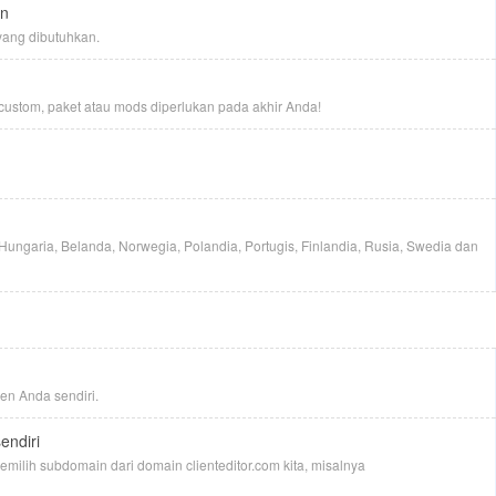
an
ang dibutuhkan.
si custom, paket atau mods diperlukan pada akhir Anda!
a, Hungaria, Belanda, Norwegia, Polandia, Portugis, Finlandia, Rusia, Swedia dan
en Anda sendiri.
ndiri
emilih subdomain dari domain clienteditor.com kita, misalnya