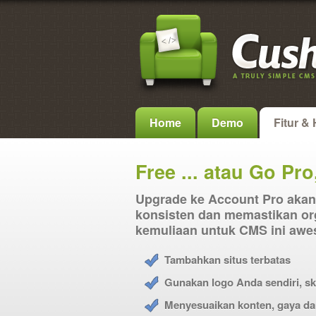
Home
Demo
Fitur &
Free ... atau Go Pro,
Upgrade ke Account Pro akan
konsisten dan memastikan o
kemuliaan untuk CMS ini awes
Tambahkan situs terbatas
Gunakan logo Anda sendiri, 
Menyesuaikan konten, gaya d