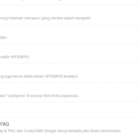
oning halaman manapun yang mereka dapat mengedit.
itor.
a editor WYSIWYG.
ng juga benar ditata dalam WYSIWYG tersebut.
kan "cushycms" di source html Anda (opsional).
k FAQ
ap & FAQ, dan CushyCMS Google Group tersedia jika Anda memerlukan