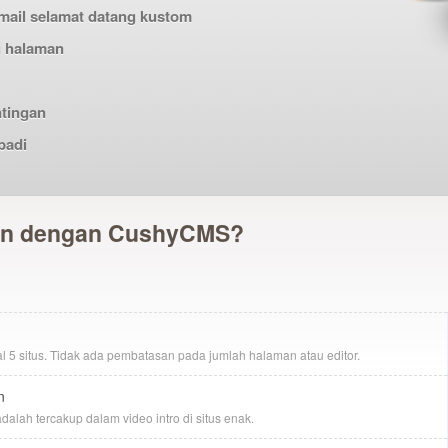
email selamat datang kustom
g halaman
tingan
badi
kan dengan CushyCMS?
5 situs. Tidak ada pembatasan pada jumlah halaman atau editor.
n
alah tercakup dalam video intro di situs enak.