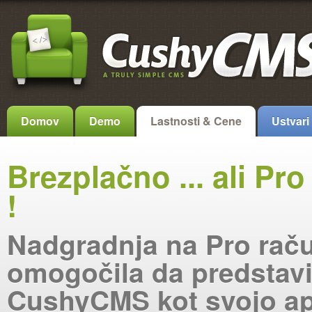
Domov
Demo
Lastnosti & Cene
Ustvari
Brezplačno ... ali Pr
!
Nadgradnja na Pro rač
omogočila da predstavi
CushyCMS kot svojo apl