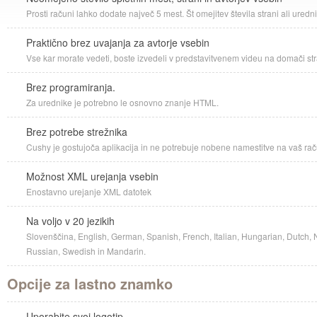
Prosti računi lahko dodate največ 5 mest. Št omejitev števila strani ali uredn
Praktično brez uvajanja za avtorje vsebin
Vse kar morate vedeti, boste izvedeli v predstavitvenem videu na domači s
Brez programiranja.
Za urednike je potrebno le osnovno znanje HTML.
Brez potrebe strežnika
Cushy je gostujoča aplikacija in ne potrebuje nobene namestitve na vaš rač
Možnost XML urejanja vsebin
Enostavno urejanje XML datotek
Na voljo v 20 jezikih
Slovenščina, English, German, Spanish, French, Italian, Hungarian, Dutch, 
Russian, Swedish in Mandarin.
Opcije za lastno znamko
Uporabite svoj logotip