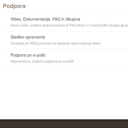
Podpora
Video, Dokumentacija, FAQ in Skupina
Demo videi, izdatna dokumentacija & FAQ strani in CushyCMS Google skupi
Sledilec sprememb
Dostopaj do RSS povezav za sledenje spreminjanja strani
Podpora po e-pošti
Neposredna, osebna podpora po e-pošti