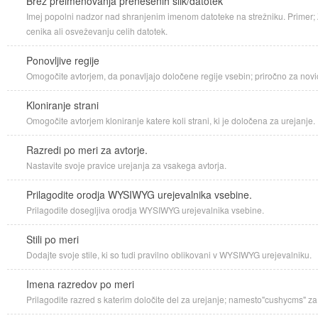
Brez preimenovanja prenešenih slik/datotek
Imej popolni nadzor nad shranjenim imenom datoteke na strežniku. Primer; Z
cenika ali osveževanju celih datotek.
Ponovljive regije
Omogočite avtorjem, da ponavljajo določene regije vsebin; priročno za novi
Kloniranje strani
Omogočite avtorjem kloniranje katere koli strani, ki je določena za urejanje.
Razredi po meri za avtorje.
Nastavite svoje pravice urejanja za vsakega avtorja.
Prilagodite orodja WYSIWYG urejevalnika vsebine.
Prilagodite dosegljiva orodja WYSIWYG urejevalnika vsebine.
Stili po meri
Dodajte svoje stile, ki so tudi pravilno oblikovani v WYSIWYG urejevalniku.
Imena razredov po meri
Prilagodite razred s katerim določite del za urejanje; namesto"cushycms" za 