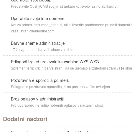
Predstavite CushyCMS svojim strankam kot svojo lastno aplikacijo.
Uporabite svoje ime domene
Kot za primer. cms.vaša_stran.si, ali si izberite poddomeno pri naši domeni c
vaša_stran.clienteditor.com
Barvne sheme administracije
17 že vgrajenimi barvnih shem za izbiro.
Prilagodi izgled urejevalnika vsebine WYSIWYG
Spremenite tip črk in barve strani, da se ujemajo z izgledom strani vaše stra
Pozdravna e-sporočila po meri.
Prilagodite pozdravna sporočila, ki so poslana vašim avtorjem.
Brez oglasov v administraciji
Pro uporabniki ne vidijo nobenih oglasov v nadzorni plošči.
Dodatni nadzori