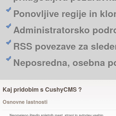
Ponovljive regije in klo
Administratorsko podr
RSS povezave za sleden
Neposredna, osebna po
Kaj pridobim s CushyCMS ?
Osnovne lastnosti
Neomejeno število spletnih mest, strani in avtorjev vsebin