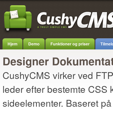
Hjem
Demo
Funktioner og priser
Tilmel
Designer Dokumentat
CushyCMS virker ved FTPi
leder efter bestemte CSS 
sideelementer. Baseret på d