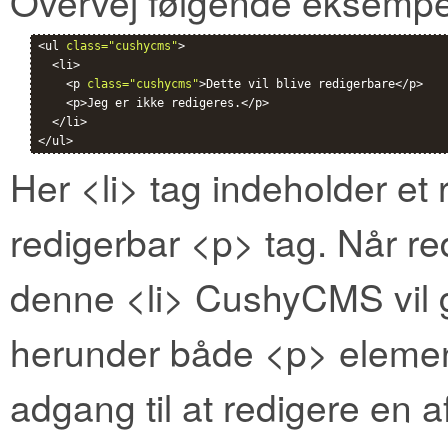
Overvej følgende eksempe
<ul 
class="cushycms"
>

  <li>

    <p 
class="cushycms"
>Dette vil blive redigerbare</p>

    <p>Jeg er ikke redigeres.</p>

  </li>

Her <li> tag indeholder et 
redigerbar <p> tag. Når r
denne <li> CushyCMS vil g
herunder både <p> elemen
adgang til at redigere en 