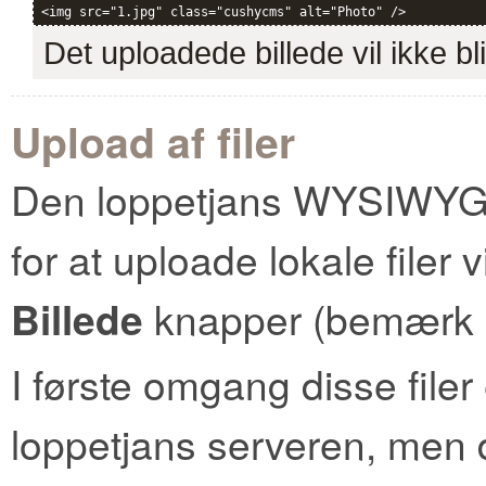
<img src="1.jpg" class="cushycms" alt="Photo" />
Det uploadede billede vil ikke bl
Upload af filer
Den loppetjans WYSIWYG e
for at uploade lokale filer 
Billede
knapper (bemærk
I første omgang disse filer
loppetjans serveren, men de