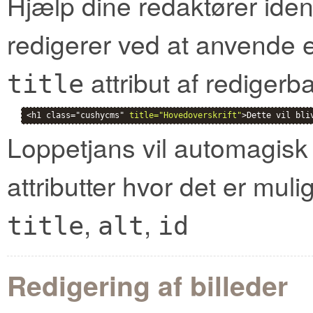
Hjælp dine redaktører ident
redigerer ved at anvende eti
attribut af redigerb
title
<h1 class="cushycms" 
title="Hovedoverskrift"
>Dette vil bli
Loppetjans vil automagisk 
attributter hvor det er mulig
,
,
title
alt
id
Redigering af billeder