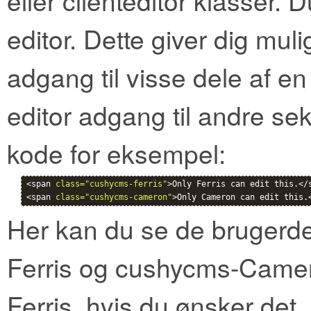
eller clienteditor klasser.
editor. Dette giver dig mul
adgang til visse dele af e
editor adgang til andre s
kode for eksempel:
<span 
class="cushycms-ferris"
>Only Ferris can edit this.</s
<span 
class="cushycms-cameron"
>Only Cameron can edit this.
Her kan du se de brugerde
Ferris og cushycms-Camer
Ferris, hvis du ønsker det.