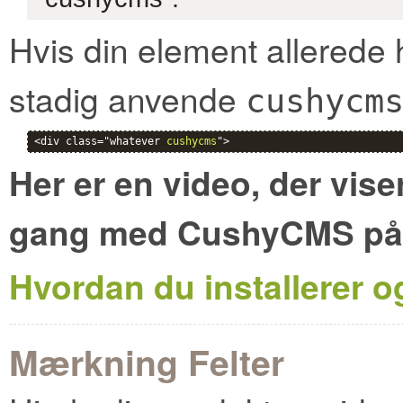
Hvis din element allerede 
stadig anvende
cushycm
<div class="whatever 
cushycms
">
Her er en video, der vis
gang med CushyCMS på bl
Hvordan du installerer og
Mærkning Felter