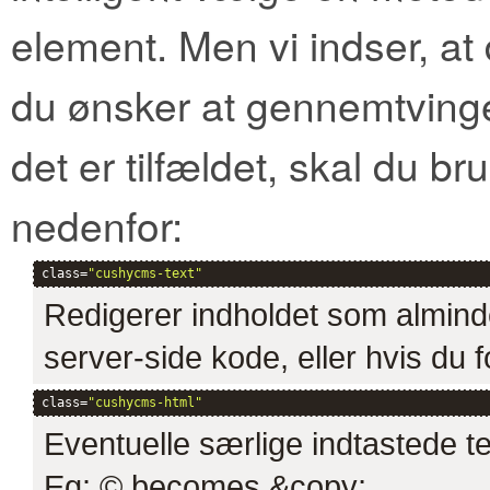
element. Men vi indser, at
du ønsker at gennemtvinge
det er tilfældet, skal du br
nedenfor:
class=
"cushycms-text"
Redigerer indholdet som alminde
server-side kode, eller hvis du 
class=
"cushycms-html"
Eventuelle særlige indtastede teg
Eg: © becomes &copy;