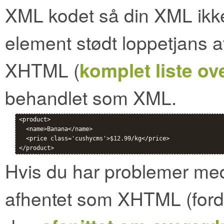
XML kodet så din XML ikke
element stødt loppetjans a
XHTML (
komplet liste ov
behandlet som XML.
<product>

  <name>Banana</name>

  <price class='cushycms'>$12.99/kg</price>

Hvis du har problemer med
afhentet som XHTML (fordi