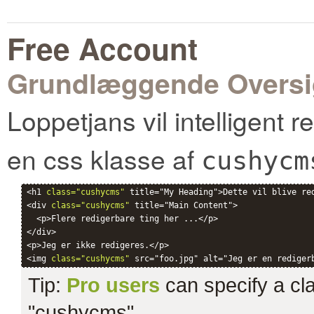
Free Account
Grundlæggende Oversi
Loppetjans vil intelligent 
en css klasse af
cushycm
<h1 
class="cushycms"
 title="My Heading">Dette vil blive red
<div 
class="cushycms"
 title="Main Content">

  <p>Flere redigerbare ting her ...</p>

</div>

<p>Jeg er ikke redigeres.</p>

<img 
class="cushycms"
Tip:
Pro users
can specify a clas
"cushycms".