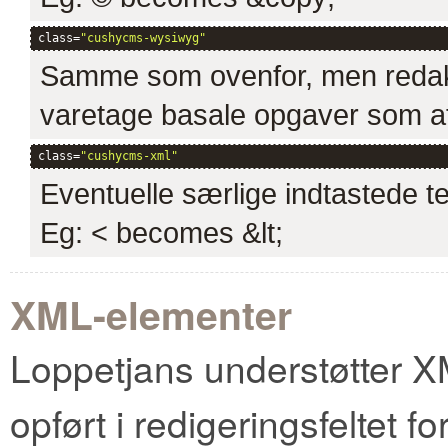
class=
"cushycms-wysiwyg"
Samme som ovenfor, men redakt
varetage basale opgaver som at o
class=
"cushycms-xml"
Eventuelle særlige indtastede teg
Eg: < becomes &lt;
XML-elementer
Loppetjans understøtter X
opført i redigeringsfeltet f