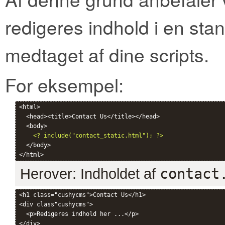
redigeres indhold i en stand
medtaget af dine scripts.
For eksempel:
<html>

  <head><title>Contact Us</title></head>

  <body>

<? include("contact_static.html"); ?>
  </body>

Herover: Indholdet af
contact
<h1 class="cushycms">Contact Us</h1>

<div class"cushycms">

  <p>Redigeres indhold her ...</p>
