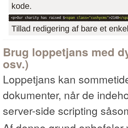
kode.
<p>Our charity has raised $
<span class="cushycms"
>2140
</sp
Tillad redigering af bare et enkelt
Brug loppetjans med d
osv.)
Loppetjans kan sommetide
dokumenter, når de indeho
server-side scripting sås
Af denne grund anbefaler v