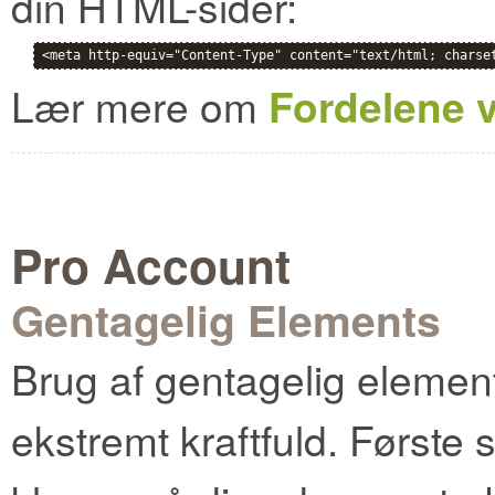
din HTML-sider:
<meta http-equiv="Content-Type" content="text/html; charse
Lær mere om
Fordelene 
Pro Account
Gentagelig Elements
Brug af gentagelig eleme
ekstremt kraftfuld. Første 