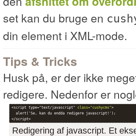
den
afsnittet om overor
set kan du bruge en
cush
din element i XML-mode.
Tips & Tricks
Husk på, er der ikke meget
redigere. Nedenfor er nogl
<script type="text/javascript" 
class="cushycms"
>

  alert('Se, kan du endda redigere javascript!');

Redigering af javascript. Et e