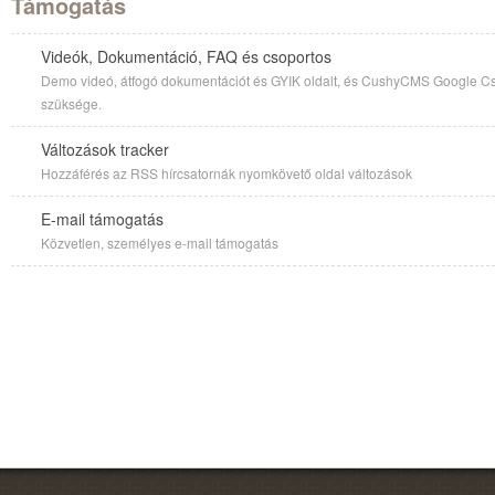
Támogatás
Videók, Dokumentáció, FAQ és csoportos
Demo videó, átfogó dokumentációt és GYIK oldalt, és CushyCMS Google Cso
szüksége.
Változások tracker
Hozzáférés az RSS hírcsatornák nyomkövető oldal változások
E-mail támogatás
Közvetlen, személyes e-mail támogatás