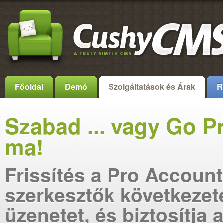
Főoldal
Demó
Szolgáltatások és Árak
R
Szabad ... vagy Go P
ma!
Frissítés a Pro Account
szerkesztők következet
üzenetet, és biztosítja 