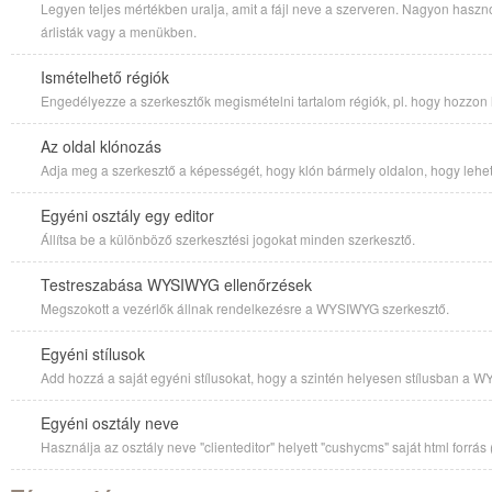
Legyen teljes mértékben uralja, amit a fájl neve a szerveren. Nagyon haszn
árlisták vagy a menükben.
Ismételhető régiók
Engedélyezze a szerkesztők megismételni tartalom régiók, pl. hogy hozzon l
Az oldal klónozás
Adja meg a szerkesztő a képességét, hogy klón bármely oldalon, hogy lehet
Egyéni osztály egy editor
Állítsa be a különböző szerkesztési jogokat minden szerkesztő.
Testreszabása WYSIWYG ellenőrzések
Megszokott a vezérlők állnak rendelkezésre a WYSIWYG szerkesztő.
Egyéni stílusok
Add hozzá a saját egyéni stílusokat, hogy a szintén helyesen stílusban a 
Egyéni osztály neve
Használja az osztály neve "clienteditor" helyett "cushycms" saját html forrás