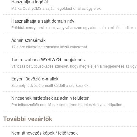
Használja a logóját
Márka CushyCMS a saját megoldást kínál az ügyfelek.
Használhatja a saját domain név
Például. cms.yoursite.com, vagy válasszon egy aldomain a mi clienteditor.co
Admin színsémák
17 előre elkészített színséma közül választhat.
Testreszabása WYSIWYG megjelenés
Változás betűtípusokat és színeket, hogy megfeleljen a megjelenése az ügyf
Egyéni üdvözlő e-mailek
Személyi üdvözlő e-mailt küldött a szerkesztők.
Nincsenek hirdetések az admin felületen
Pro felhasználók nem látnak semmilyen hirdetések a vezérlőpulton.
További vezérlők
Nem átnevezés képek / feltöltések