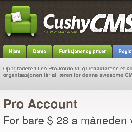
Hjem
Demo
Funksjoner og priser
Regis
Oppgradere til en Pro-konto vil gi redaktørene et 
organisasjonen får all æren for denne awesome C
Pro Account
For bare $ 28 a måneden 