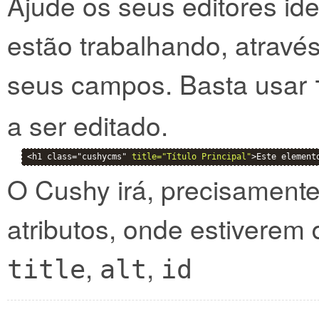
Ajude os seus editores ide
estão trabalhando, atravé
seus campos. Basta usar
a ser editado.
<h1 class="cushycms" 
title="Título Principal"
>Este element
O Cushy irá, precisamente,
atributos, onde estiverem 
,
,
title
alt
id