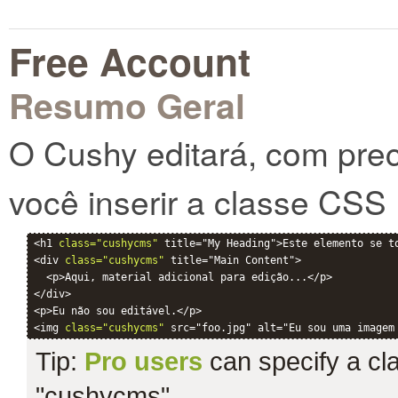
Free Account
Resumo Geral
O Cushy editará, com pre
você inserir a classe CSS
<h1 
class="cushycms"
 title="My Heading">Este elemento se to
<div 
class="cushycms"
 title="Main Content">

  <p>Aqui, material adicional para edição...</p>

</div>

<p>Eu não sou editável.</p>

<img 
class="cushycms"
Tip:
Pro users
can specify a clas
"cushycms".