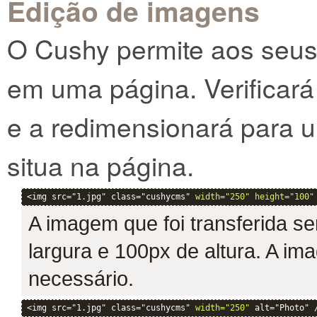
Edição de imagens
O Cushy permite aos seus 
em uma página. Verificará
e a redimensionará para
situa na página.
<img src="1.jpg" class="cushycms" 
width="250" height="100"
A imagem que foi transferida s
largura e 100px de altura. A im
necessário.
<img src="1.jpg" class="cushycms" 
width="250"
 alt="Photo" 