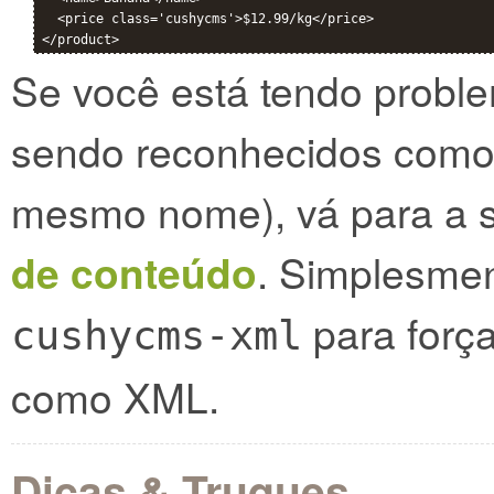
  <price class='cushycms'>$12.99/kg</price>

Se você está tendo prob
sendo reconhecidos como
mesmo nome), vá para a 
de conteúdo
. Simplesmen
para forç
cushycms-xml
como XML.
Dicas & Truques