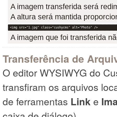
A imagem transferida será red
A altura será mantida proporci
<img src="1.jpg" class="cushycms" alt="Photo" />
A imagem que foi transferida n
Transferência de Arqui
O editor WYSIWYG do Cus
transfiram os arquivos loc
de ferramentas
Link
e
Im
caixa de diálogo).