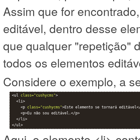
Assim que for encontrado,
editável, dentro desse e
que qualquer "repetição" d
todos os elementos editávei
Considere o exemplo, a se
<ul 
class="cushycms"
>

  <li>

    <p 
class="cushycms"
>Este elemento se tornará editável</
    <p>Eu não sou editável.</p>

  </li>

Aqui, o elemento <li> con