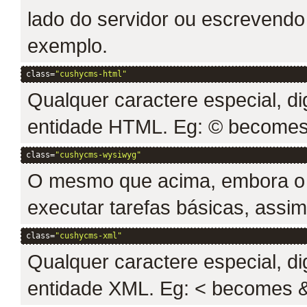
lado do servidor ou escrevend
exemplo.
class=
"cushycms-html"
Qualquer caractere especial, d
entidade HTML. Eg: © becomes
class=
"cushycms-wysiwyg"
O mesmo que acima, embora o 
executar tarefas básicas, assim 
class=
"cushycms-xml"
Qualquer caractere especial, d
entidade XML. Eg: < becomes &