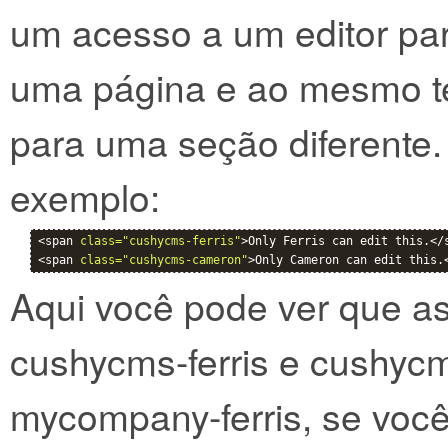
um acesso a um editor pa
uma página e ao mesmo te
para uma seção diferente.
exemplo:
<span 
class="cushycms-ferris"
>Only Ferris can edit this.</s
<span 
class="cushycms-cameron"
>Only Cameron can edit this.
Aqui você pode ver que a
cushycms-ferris e cushyc
mycompany-ferris, se voc