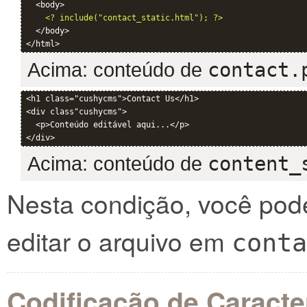
  <body>

<? include("contact_static.html"); ?>
  </body>

Acima: conteúdo de
contact.
<h1 class="cushycms">Contact Us</h1>

<div class"cushycms">

  <p>Conteúdo editável aqui...</p>

Acima: conteúdo de
content_
Nesta condição, você pode
editar o arquivo em
conta
Codificação de Caracte