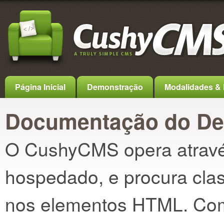
Página Inicial
Demonstração
Modalidades & 
Documentação do De
O CushyCMS opera através
hospedado, e procura cla
nos elementos HTML. Co