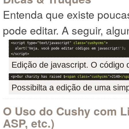
Entenda que existe pouc
pode editar. A seguir, algu
<script type="text/javascript" 
class="cushycms"
>

  alert('Veja, você pode editar códigos em javascript!');

Edição de javascript. O código
<p>Our charity has raised $
<span class="cushycms"
>2140
</sp
Possibilta a edição de uma sim
O Uso do Cushy com L
ASP, etc.)