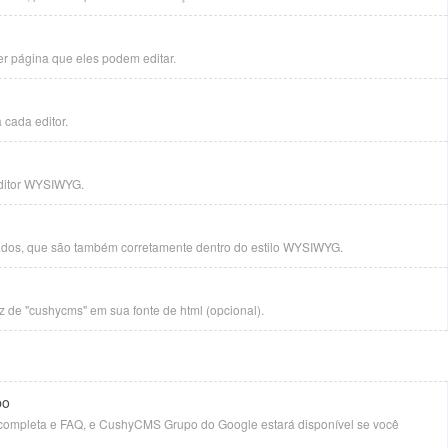
er página que eles podem editar.
a cada editor.
editor WYSIWYG.
zados, que são também corretamente dentro do estilo WYSIWYG.
z de "cushycms" em sua fonte de html (opcional).
po
ompleta e FAQ, e CushyCMS Grupo do Google estará disponível se você