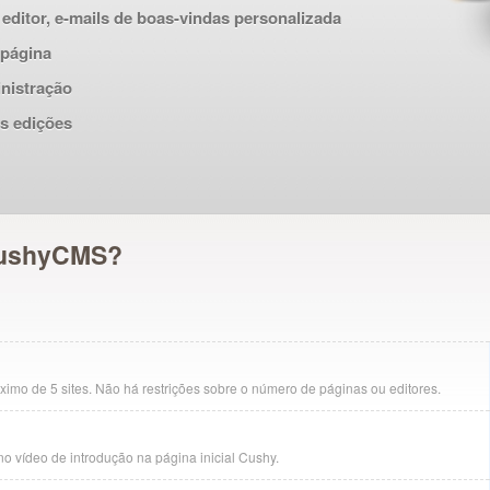
editor, e-mails de boas-vindas personalizada
 página
nistração
s edições
CushyCMS?
ximo de 5 sites. Não há restrições sobre o número de páginas ou editores.
o vídeo de introdução na página inicial Cushy.