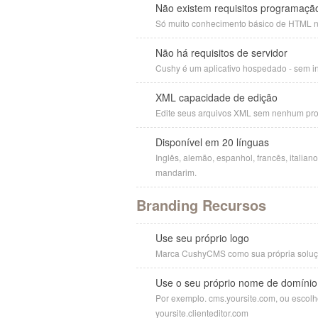
Não existem requisitos programaçã
Só muito conhecimento básico de HTML n
Não há requisitos de servidor
Cushy é um aplicativo hospedado - sem in
XML capacidade de edição
Edite seus arquivos XML sem nenhum pr
Disponível em 20 línguas
Inglês, alemão, espanhol, francês, italia
mandarim.
Branding Recursos
Use seu próprio logo
Marca CushyCMS como sua própria soluçã
Use o seu próprio nome de domínio
Por exemplo. cms.yoursite.com, ou escolh
yoursite.clienteditor.com