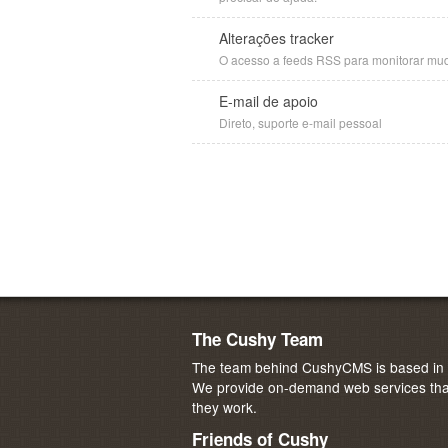
Alterações tracker
O acesso a feeds RSS para monitorar mu
E-mail de apoio
Direto, suporte e-mail pessoal
The Cushy Team
The team behind CushyCMS is based in M
We provide on-demand web services that
they work.
Friends of Cushy