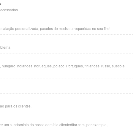
o
ecessários.
stalação personalizada, pacotes de mods ou requeridas no seu fim!
oblema.
no, húngaro, holandês, norueguês, polaco, Português, finlandês, russo, sueco e
o para os clientes.
er um subdomínio do nosso domínio clienteditor.com, por exemplo,