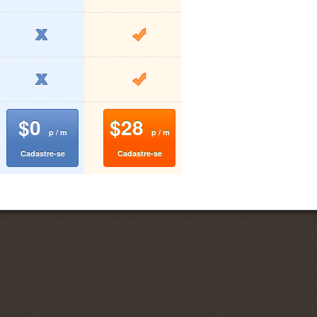
$0
$28
p / m
p / m
Cadastre-se
Cadastre-se