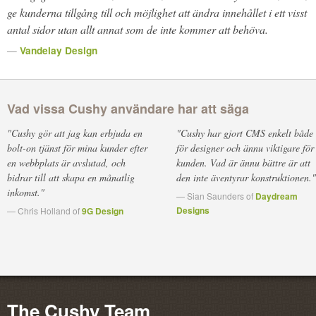
ge kunderna tillgång till och möjlighet att ändra innehållet i ett visst
antal sidor utan allt annat som de inte kommer att behöva.
—
Vandelay Design
Vad vissa Cushy användare har att säga
"Cushy gör att jag kan erbjuda en
"Cushy har gjort CMS enkelt både
bolt-on tjänst för mina kunder efter
för designer och ännu viktigare för
en webbplats är avslutad, och
kunden. Vad är ännu bättre är att
bidrar till att skapa en månatlig
den inte äventyrar konstruktionen."
inkomst."
— Sian Saunders of
Daydream
Designs
— Chris Holland of
9G Design
The Cushy Team