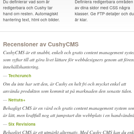
Du definierar vad som är
Definiera redigerbara områden
redigerbara och Cushy tar
av dina sidor med CSS några
hand om resten. Automagiskt
klasser. Ge FTP detaljer och du
hantering text, html och bilder.
är klar.
Recensioner av CushyCMS
CushyCMS är ett snabbt, enkelt och gratis content management syst
som syftar till att göra livet lättare för webbdesigners genom att fören
innehållshantering.
—
Techcrunch
Om du inte har sett den, är Cushy en helt fri och
mycket
enkel att
använda produkten som kommit ut på marknaden den senaste tiden.
—
Nettuts+
Behagligt CMS är en värd och gratis content management system so
är lätt, men kraftfull nog att jumpstart din webbplats i en handvändni
—
Six Revisions
Behagligt CMS är ett utmärkt alternativ. Med Cushy CMS kan du enk