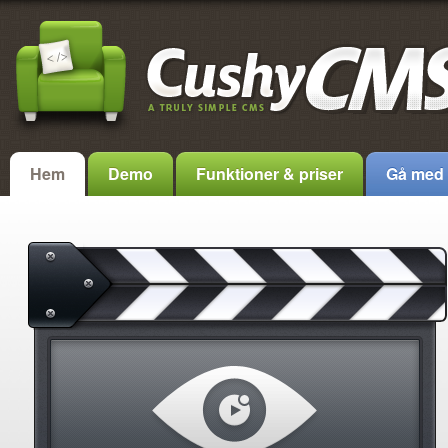
Hem
Demo
Funktioner & priser
Gå med