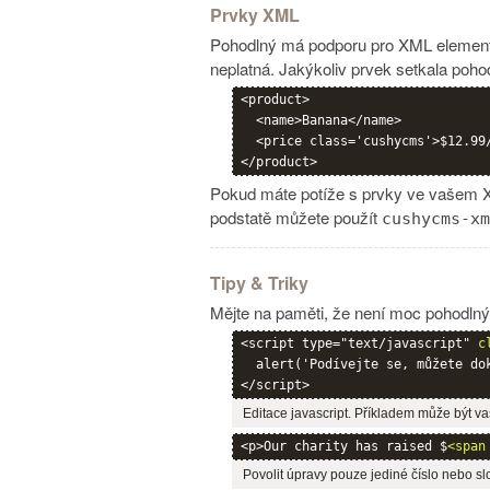
Prvky XML
Pohodlný má podporu pro XML elementů
neplatná. Jakýkoliv prvek setkala pohod
<product>

  <name>Banana</name>

  <price class='cushycms'>$12.99/
Pokud máte potíže s prvky ve vašem X
podstatě můžete použít
cushycms-xm
Tipy & Triky
Mějte na paměti, že není moc pohodlný,
<script type="text/javascript" 
c
  alert('Podívejte se, můžete dok
Editace javascript. Příkladem může být 
<p>Our charity has raised $
<span
Povolit úpravy pouze jediné číslo nebo sl