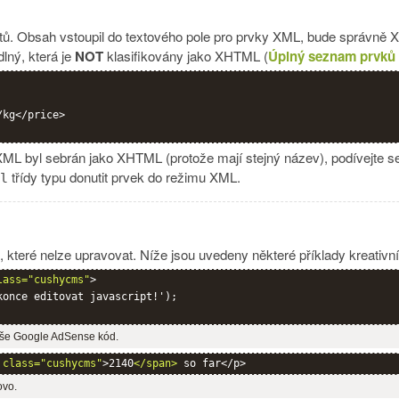
. Obsah vstoupil do textového pole pro prvky XML, bude správně 
lný, která je
NOT
klasifikovány jako XHTML (
Úplný seznam prvků
kg</price>

ML byl sebrán jako XHTML (protože mají stejný název), podívejte 
třídy typu donutit prvek do režimu XML.
l
 které nelze upravovat. Níže jsou uvedeny některé příklady kreativní
lass="cushycms"
>

once editovat javascript!');

vaše Google AdSense kód.
 class="cushycms"
>2140
</span>
 so far</p>
ovo.