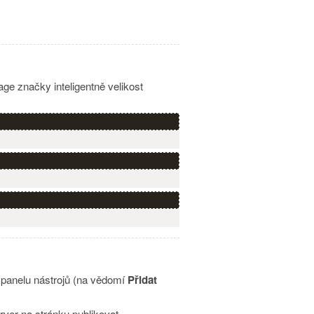
e značky inteligentně velikost
 panelu nástrojů (na vědomí
Přidat
ver na stránku publikovat.