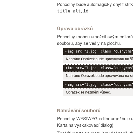
Pohodlný bude automagicky chytit štítky 
,
,
title
alt
id
Úprava obrázků
Pohodlný mohou umožnit svým editorům 
souboru, aby se vešly na plochu.
<img src="1.jpg" class="cushycms
Nahráno Obrázek bude upravována na šířk
<img src="1.jpg" class="cushycms
Nahráno Obrázek bude upravována na šíř
<img src="1.jpg" class="cushycms
Obrázek se nezmění vůbec.
Nahrávání souborů
Pohodlný WYSIWYG editor umožňuje už
Karta na vyskakovací dialog).
Zpočátku tyto soubory jsou dočasně ulo