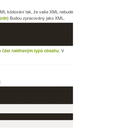
XML kódování tak, že vaše XML nebude
 zde
) Budou zpracovány jako XML.
se
část naléhavým typů obsahu
. V
: