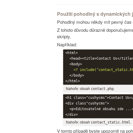
Použití pohodlný s dynamických j
Pohodlný mohou někdy mít pevný čas d
Z tohoto důvodu důrazně doporučujeme 
skripty.
Například:
<html>

  <head><title>Contact Us</title>
  <body>

<? include("contact_static.h
  </body>

Nahoře: obsah
contact.php
.
<h1 class="cushycms">Contact Us</
<div class"cushycms">

  <p>Editovatelné obsahu zde ...<
Nahoře: obsah
contact_static.html
.
V tomto případě byste upozornit na po