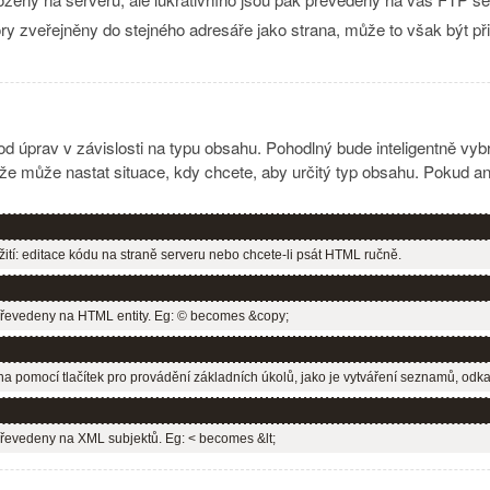
ry zveřejněny do stejného adresáře jako strana, může to však být 
d úprav v závislosti na typu obsahu. Pohodlný bude inteligentně vy
 může nastat situace, kdy chcete, aby určitý typ obsahu. Pokud ano, 
užití: editace kódu na straně serveru nebo chcete-li psát HTML ručně.
řevedeny na HTML entity. Eg: © becomes &copy;
ána pomocí tlačítek pro provádění základních úkolů, jako je vytváření seznamů, odka
řevedeny na XML subjektů. Eg: < becomes &lt;