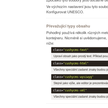
Ve výchozím nastavení jsou tyto soubo
Konfigurovat UNESCO.
Převažující typy obsahu
Pohodlný používá několik různých meto
kontejneru. Nicméně si uvědomujeme, že
níže:
class=
"cushycms-text"
Upraví obsah jako prostý text. Příklad po
class=
"cushycms-html"
Všechny speciální zadané znaky budou p
class=
"cushycms-wysiwyg"
Stejné jako výše, ale editor je prezentov
class=
"cushycms-xml"
Všechny speciální zadané znaky budou p