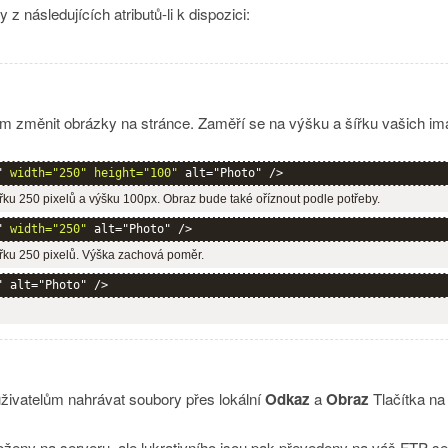
z následujících atributů-li k dispozici:
změnit obrázky na stránce. Zaměří se na výšku a šířku vašich imag
" 
width="250" height="100"
 alt="Photo" />
u 250 pixelů a výšku 100px. Obraz bude také oříznout podle potřeby.
" 
width="250"
 alt="Photo" />
ku 250 pixelů. Výška zachová poměr.
" alt="Photo" />
ivatelům nahrávat soubory přes lokální
Odkaz
a
Obraz
Tlačítka na
ženy na serveru, ale lukrativního jsou pak převedeny na váš FTP ser