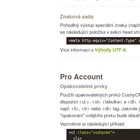
Znaková sada
Pohodlný výstup speciální znaky (napří
se následující položka v sekci head s
<meta http-equiv="Content-Type" 
Více informací o
Výhody UTF-8.
Pro Account
Opakovatelné prvky
Použití opakovatelných prvků CushyCMS
dispozici <ul.>, <ol> <tabulka> a <dl>.
např. <li>, <tr> nebo <dt> tag. Jakmile
"opakování" vnějšího prvku bude obsah
Vezměme si následující příklad:
<ul 
class="cushycms"
>

  <li>
