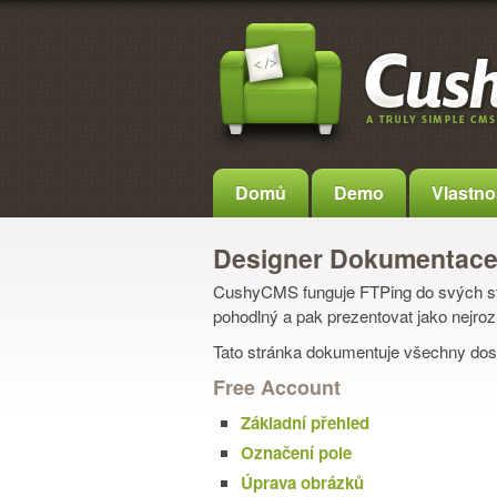
Domů
Demo
Vlastno
Designer Dokumentac
CushyCMS funguje FTPing do svých strá
pohodlný a pak prezentovat jako nejro
Tato stránka dokumentuje všechny dos
Free Account
Základní přehled
Označení pole
Úprava obrázků