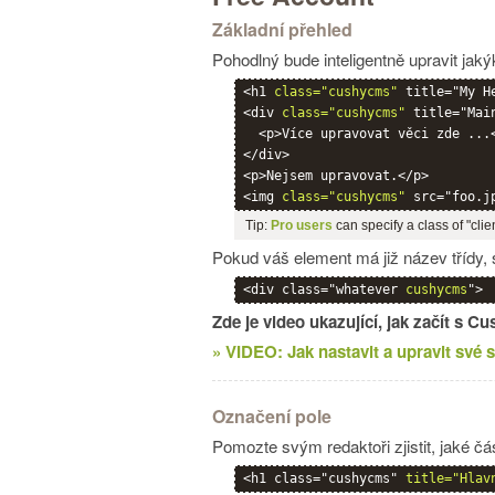
Základní přehled
Pohodlný bude inteligentně upravit jaký
<h1 
class="cushycms"
 title="My H
<div 
class="cushycms"
 title="Main
  <p>Více upravovat věci zde ...<
</div>

<p>Nejsem upravovat.</p>

<img 
class="cushycms"
Tip:
Pro users
can specify a class of "clie
Pokud váš element má již název třídy,
<div class="whatever 
cushycms
">
Zde je video ukazující, jak začít s 
» VIDEO: Jak nastavit a upravit své
Označení pole
Pomozte svým redaktoři zjistit, jaké čá
<h1 class="cushycms" 
title="Hlav