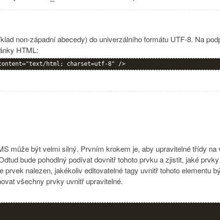
klad non-západní abecedy) do univerzálního formátu UTF-8. Na podpo
tránky HTML:
content="text/html; charset=utf-8" />
 může být velmi silný. Prvním krokem je, aby upravitelné třídy na 
 Odtud bude pohodlný podívat dovnitř tohoto prvku a zjistit, jaké prv
 je prvek nalezen, jakékoliv editovatelné tagy uvnitř tohoto elementu
ovat všechny prvky uvnitř upravitelné.