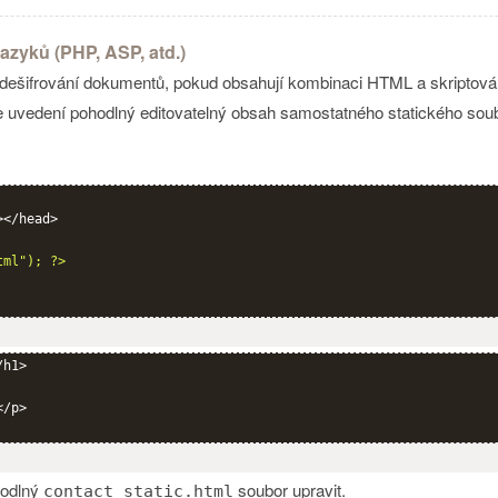
azyků (PHP, ASP, atd.)
ešifrování dokumentů, pokud obsahují kombinaci HTML a skriptování
uvedení pohodlný editovatelný obsah samostatného statického soubo
</head>

tml"); ?>
h1>

/p>

hodlný
soubor upravit.
contact_static.html