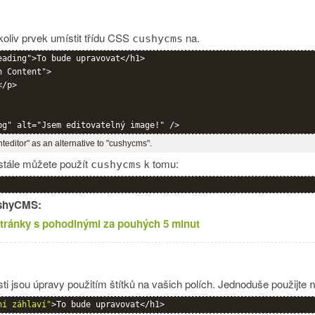
koliv prvek umístit třídu CSS
na.
cushycms
eading">To bude upravovat</h1>

 Content">

/p>

nteditor" as an alternative to "cushycms".
 stále můžete použít
k tomu:
cushycms
CushyCMS:
 stránky s pohodlnými za pouhých 5 minut
sti jsou úpravy použitím štítků na vašich polích. Jednoduše použijte
ní záhlaví"
>To bude upravovat</h1>