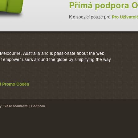
Přímá podpora O
K dispozici pouze pro
Pro Uživatel
elbourne, Australia and is passionate about the web.
 empower users around the globe by simplifying the way
nd Promo Codes
|
|
y
Vaše soukromí
Podpora