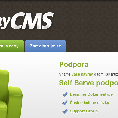
sti a ceny
Zaregistrujte se
Podpora
Vítáme
vaše návrhy
o tom, jak mů
Self Serve podp
Designer Dokumentace
Často kladené otázky
Support Group