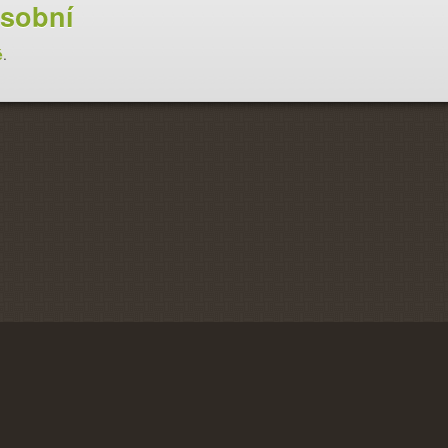
sobní
é
.