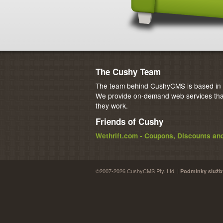
The Cushy Team
The team behind CushyCMS is based in M
We provide on-demand web services that
they work.
Friends of Cushy
Wethrift.com - Coupons, Discounts a
©2007-2026 CushyCMS Pty. Ltd. |
Podmínky služb