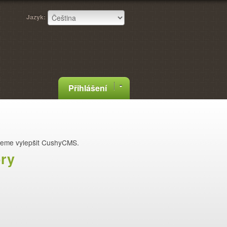
Jazyk:
Přihlášení
žeme vylepšit CushyCMS.
ory