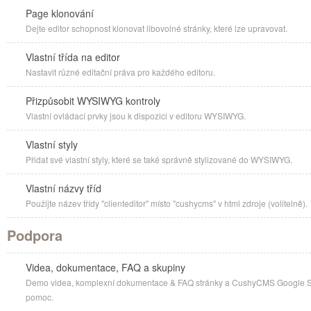
Page klonování
Dejte editor schopnost klonovat libovolné stránky, které lze upravovat.
Vlastní třída na editor
Nastavit různé editační práva pro každého editoru.
Přizpůsobit WYSIWYG kontroly
Vlastní ovládací prvky jsou k dispozici v editoru WYSIWYG.
Vlastní styly
Přidat své vlastní styly, které se také správně stylizované do WYSIWYG.
Vlastní názvy tříd
Použijte název třídy "clienteditor" místo "cushycms" v html zdroje (volitelně).
Podpora
Videa, dokumentace, FAQ a skupiny
Demo videa, komplexní dokumentace & FAQ stránky a CushyCMS Google Sku
pomoc.