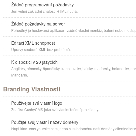
Žádné programování požadavky
Jen velmi základní znalosti HTML nutná.
Žádné požadavky na server
Pohodlný je hostovaná aplikace - žádné vlastní montáž, balení nebo mods
Editaci XML schopnost
Úpravy souborů XML bez problémů.
K dispozici v 20 jazycích
Anglicky, německy, španělsky, francouzsky, italsky, maďarsky, holandsky, nors
Mandarin.
Branding Vlastnosti
Používejte své vlastní logo
Značka CushyCMS jako své vlastní řešení pro klienty.
Použijte svůj vlastní název domény
Například. cms.yoursite.com, nebo si subdoménu naší domény clienteditor.co