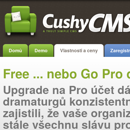
Domů
Demo
Vlastnosti a ceny
Zaregistr
Free ... nebo Go Pro 
Upgrade na Pro účet d
dramaturgů konzistentn
zajistili, že vaše organi
stále všechnu slávu pro