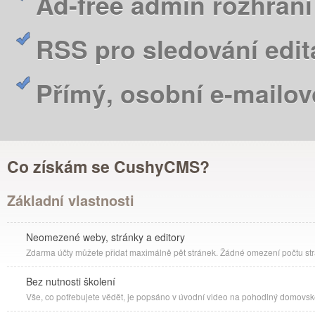
Ad-free admin rozhraní
RSS pro sledování edit
Přímý, osobní e-mailo
Co získám se CushyCMS?
Základní vlastnosti
Neomezené weby, stránky a editory
Zdarma účty můžete přidat maximálně pět stránek. Žádné omezení počtu str
Bez nutnosti školení
Vše, co potřebujete vědět, je popsáno v úvodní video na pohodlný domovsk