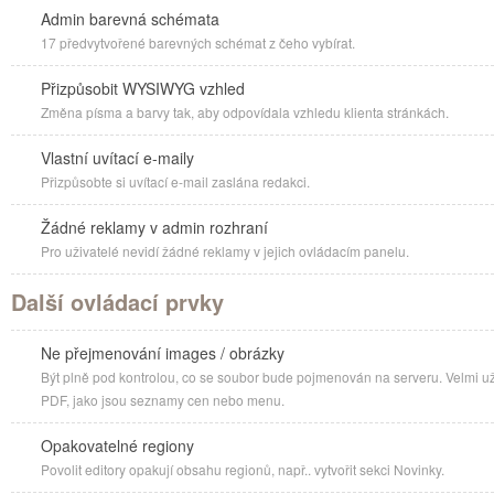
Admin barevná schémata
17 předvytvořené barevných schémat z čeho vybírat.
Přizpůsobit WYSIWYG vzhled
Změna písma a barvy tak, aby odpovídala vzhledu klienta stránkách.
Vlastní uvítací e-maily
Přizpůsobte si uvítací e-mail zaslána redakci.
Žádné reklamy v admin rozhraní
Pro uživatelé nevidí žádné reklamy v jejich ovládacím panelu.
Další ovládací prvky
Ne přejmenování images / obrázky
Být plně pod kontrolou, co se soubor bude pojmenován na serveru. Velmi už
PDF, jako jsou seznamy cen nebo menu.
Opakovatelné regiony
Povolit editory opakují obsahu regionů, např.. vytvořit sekci Novinky.