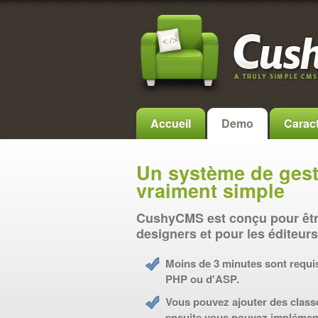
Accueil
Demo
Caract
Un système de gest
vraiment simple
CushyCMS est conçu pour être 
designers et pour les éditeur
Moins de 3 minutes sont requi
PHP ou d'ASP.
Vous pouvez ajouter des clas
ensuite vous pouvez impléme