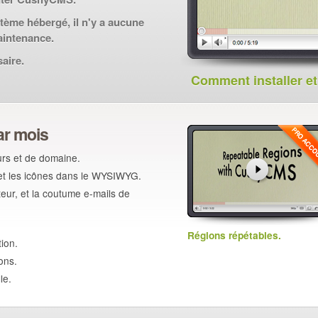
ème hébergé, il n'y a aucune
aintenance.
aire.
Comment installer et
ar mois
eurs et de domaine.
s et les icônes dans le WYSIWYG.
teur, et la coutume e-mails de
Régions répétables.
ion.
ons.
le.