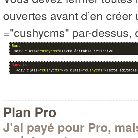
ouvertes avant d’en créer 
="cushycms" par-dessus, 
Bon:
 <div class="
cushycms
">Texte éditable ici</div>
Mauvais:
  <div class="
cushycms
"><p class="
cushycms
">Texte éditable
Plan Pro
J’ai payé pour Pro, mais