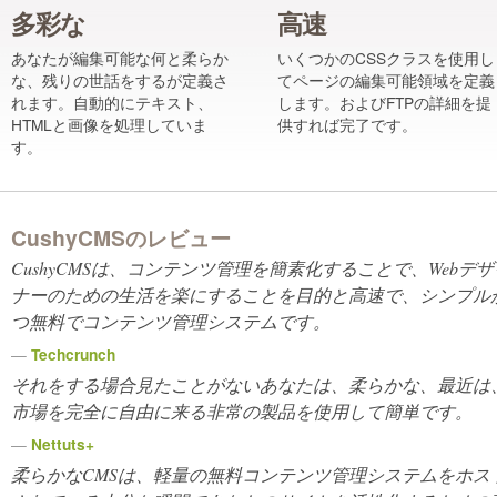
多彩な
高速
あなたが編集可能な何と柔らか
いくつかのCSSクラスを使用し
な、残りの世話をするが定義さ
てページの編集可能領域を定義
れます。自動的にテキスト、
します。およびFTPの詳細を提
HTMLと画像を処理していま
供すれば完了です。
す。
CushyCMSのレビュー
CushyCMSは、コンテンツ管理を簡素化することで、Webデザ
ナーのための生活を楽にすることを目的と高速で、シンプル
つ無料でコンテンツ管理システムです。
—
Techcrunch
それをする場合見たことがないあなたは、柔らかな、最近は
市場を完全に自由に来る
非常
の製品を使用して簡単です。
—
Nettuts+
柔らかなCMSは、軽量の無料コンテンツ管理システムをホス