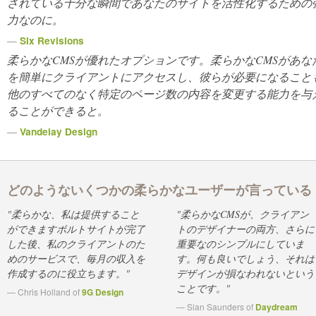
されている十分な瞬間であなたのサイトを活性化するための
力なのに。
—
Six Revisions
柔らかなCMSが優れたオプションです。柔らかなCMSがあな
を簡単にクライアントにアクセスし、彼らが必要になること
他のすべてのなく特定のページ数の内容を変更する能力を与
ることができると。
—
Vandelay Design
どのようないくつかの柔らかなユーザーが言っている
"柔らかな、私は提供すること
"柔らかなCMSが、クライアン
ができますボルトサイトが完了
トのデザイナーの両方、さらに
した後、私のクライアントのた
重要なのシンプルにしていま
めのサービスで、毎月の収入を
す。何も良いでしょう、それは
作成するのに役立ちます。"
デザインが損なわれないという
ことです。"
— Chris Holland of
9G Design
— Sian Saunders of
Daydream