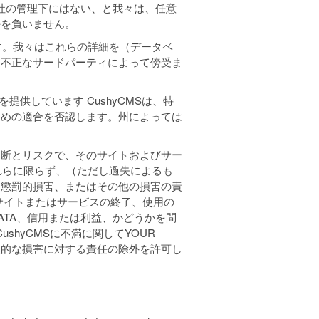
社の管理下にはない、と我々は、任意
任を負いません。
す。我々はこれらの詳細を（データベ
は不正なサードパーティによって傍受ま
を提供しています CushyCMSは、特
ための適合を否認します。州によっては
判断とリスクで、そのサイトおよびサー
れらに限らず、（ただし過失によるも
は懲罰的損害、またはその他の損害の責
サイトまたはサービスの終了、使用の
TA、信用または利益、かどうかを問
shyCMSに不満に関してYOUR
必然的な損害に対する責任の除外を許可し