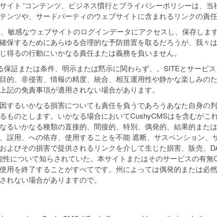
サイト 'コンテンツ、ビジネス慣行とプライバシーポリシーは、当
ンテンツや、サードパーティのウェブサイトに含まれるリンクの責
として、敏感なウェブサイトのログインデータにアクセスし、保存しま
確保するためにあらゆる合理的な予防措置を取るだろうが、我々
じ得るの行動にいかなる責任または義務を負いません。
、いかなる保証または条件、明示または黙示に関わらず、。SITEとサービス
目的、非侵害、情報の精度、統合、相互運用性や静かな楽しみの
上記の免責事項が適用されない場合があります。
因するいかなる損害についても責任を負うであろうあなた自身の
るものとします。いかなる場合においてCushyCMSはを含むがこ
なるいかなる種類の直接的、間接的、特別、偶発的、結果的また
、誤用、への依存、使用することを不能·遮断、サスペンション、
およびその損害で提供されるリンクを介して生じた損害、販売、DA
な可能性について知らされていた。本サイトまたはそのサービスの有無Cu
ビスの使用を終了することがすべてです。州によっては偶発的または
されない場合がありますので。