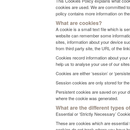
This Cookies Policy explains what co
cookies are used. We are committed to 
policy contains more information on the 
What are cookies?
A cookie is a small text file which is se
website can remember some information a
sites, information about your device su
from third party site, the URL of the lin
Cookies record information about your o
help us to analyse your use of our sites
Cookies are either ‘session’ or ‘persist
Session cookies are only stored for the
Persistent cookies are saved on your de
where the cookie was generated.
What are the different types o
Essential or ‘Strictly Necessary’ Cooki
These are cookies which are essential f
cookies do not track where you have be