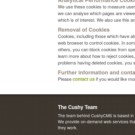
Analytical Performance Cook
We use these cookies to measure users’
we can analyse which pages are viewed 
which is of interest. We also use this a
Removal of Cookies
Cookies, including those which have al
web browser to control cookies. In some
others, you can block cookies from speci
learn more about how to reject cookies,
problems having deleted cookies, you s
Further information and conta
Please
contact us
if you would like mo
The Cushy Team
The team behind CushyCMS is based in M
We provide on-demand web services that
they work.