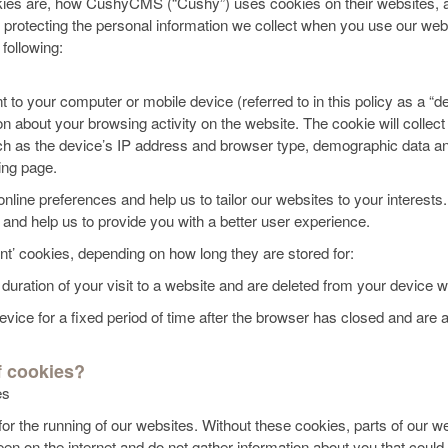
okies are, how CushyCMS (“Cushy”) uses cookies on their websites,
protecting the personal information we collect when you use our web
following:
nt to your computer or mobile device (referred to in this policy as a “
bout your browsing activity on the website. The cookie will collect i
ch as the device’s IP address and browser type, demographic data and, 
king page.
nline preferences and help us to tailor our websites to your interest
 and help us to provide you with a better user experience.
ent’ cookies, depending on how long they are stored for:
 duration of your visit to a website and are deleted from your device
vice for a fixed period of time after the browser has closed and are a
f cookies?
es
or the running of our websites. Without these cookies, parts of our w
en on the internet and do not gather information about you that coul