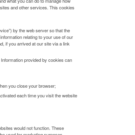
 and what you can do to manage how
sites and other services. This cookies
device”) by the web server so that the
nformation relating to your use of our
if you arrived at our site via a link
s. Information provided by cookies can
 when you close your browser;
ctivated each time you visit the website
ebsites would not function. These
d be used for marketing purposes.