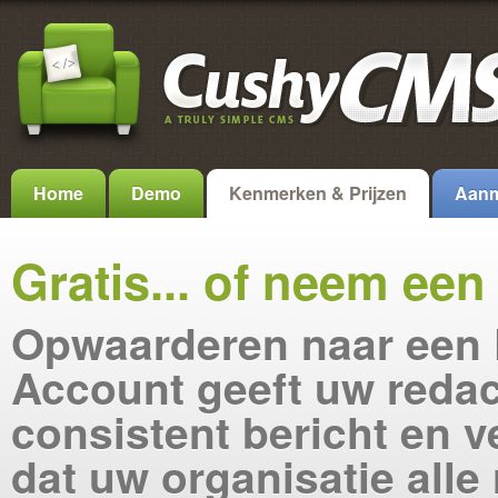
Home
Demo
Kenmerken & Prijzen
Aanm
Gratis... of neem ee
Opwaarderen naar een
Account geeft uw redac
consistent bericht en v
dat uw organisatie alle 