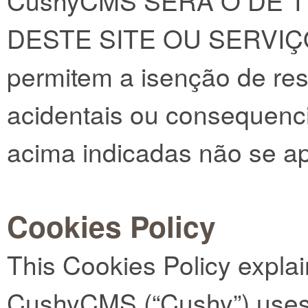
CushyCMS SERÁ O DE T
DESTE SITE OU SERVIÇOS
permitem a isenção de re
acidentais ou consequenci
acima indicadas não se ap
Cookies Policy
This Cookies Policy expla
CushyCMS (“Cushy”) uses 