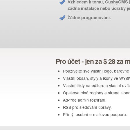
Vzhledem k tomu, CushyCMS j
žádná instalace nebo údržby j
Žádné programování.
Pro účet - jen za $ 28 za 
Používejte své vlastní logo, barev
Vlastní obsah, styly a ikony ve WYS
Vlastní třídy na editoru a vlastní uvít
Opakovatelné regiony a strana klono
Ad-free admin rozhraní.
RSS pro sledování úpravy.
Přímý, osobní e-mailovou podporu.