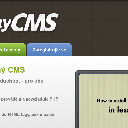
sti a ceny
Zaregistrujte se
hý CMS
duchost - pro oba
y provádění a nevyžaduje PHP
S do HTML tagy, pak můžete