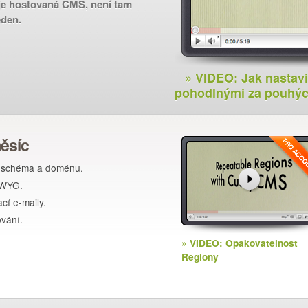
e hostovaná CMS, není tam
eden.
» VIDEO: Jak nastavi
pohodlnými za pouhýc
měsíc
né schéma a doménu.
IWYG.
ací e-maily.
vání.
» VIDEO: Opakovatelnost
Regiony