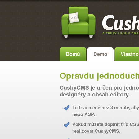
Domů
Demo
Vlastno
Opravdu jednoduc
CushyCMS je určen pro jedno
designéry a obsah editory.
To trvá méně než 3 minuty, ab
nebo ASP.
Pokud můžete doplnit tříd CS
realizovat CushyCMS.