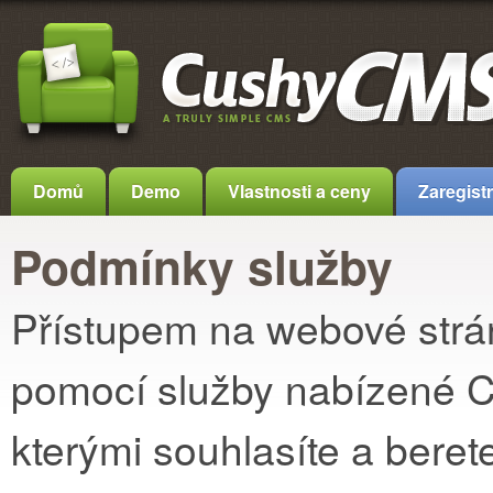
Domů
Demo
Vlastnosti a ceny
Zaregistr
Podmínky služby
Přístupem na webové str
pomocí služby nabízené C
kterými souhlasíte a bere