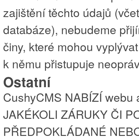
zajištění těchto údajů (včet
databáze), nebudeme přij
činy, které mohou vyplýva
k němu přistupuje neoprávn
Ostatní
CushyCMS NABÍZÍ webu a
JAKÉKOLI ZÁRUKY ČI P
PŘEDPOKLÁDANÉ NEBO