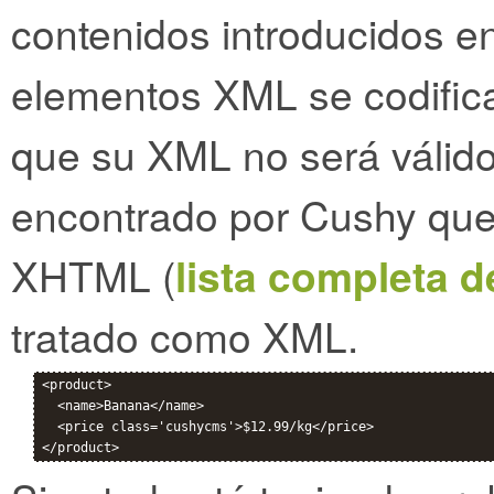
contenidos introducidos en
elementos XML se codific
que su XML no será válido
encontrado por Cushy que
XHTML (
lista completa d
tratado como XML.
<product>

  <name>Banana</name>

  <price class='cushycms'>$12.99/kg</price>
