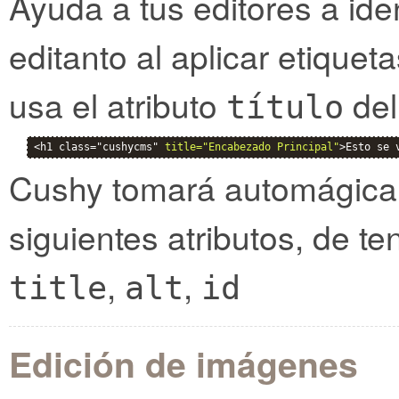
Ayuda a tus editores a ide
editanto al aplicar etique
usa el atributo
del
título
<h1 class="cushycms" 
title="Encabezado Principal"
>Esto se 
Cushy tomará automágicam
siguientes atributos, de ten
,
,
title
alt
id
Edición de imágenes