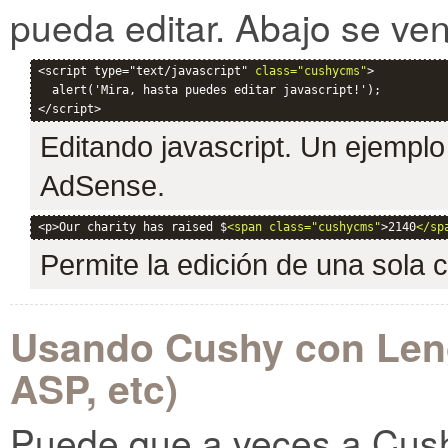
pueda editar. Abajo se ve
<script type="text/javascript" 
class="cushycms"
>

  alert('Mira, hasta puedes editar javascript!');

Editando javascript. Un ejempl
AdSense.
<p>Our charity has raised $
<span class="cushycms"
>2140
</sp
Permite la edición de una sola c
Usando Cushy con Len
ASP, etc)
Puede que a veces a Cushy