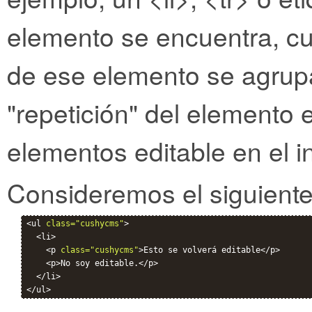
elemento se encuentra, cua
de ese elemento se agrup
"repetición" del elemento 
elementos editable en el in
Consideremos el siguiente
<ul 
class="cushycms"
>

  <li>

    <p 
class="cushycms"
>Esto se volverá editable</p>

    <p>No soy editable.</p>

  </li>
