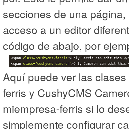
secciones de una página,
acceso a un editor diferen
código de abajo, por ejem
<span 
class="cushycms-ferris"
>Only Ferris can edit this.</s
<span 
class="cushycms-cameron"
>Only Cameron can edit this.
Aquí puede ver las clase
ferris y CushyCMS Camero
miempresa-ferris si lo de
simplemente configurar ca