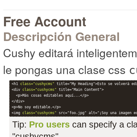
Free Account
Descripción General
Cushy editará inteligente
le pongas una clase css
c
<h1 
class="cushycms"
 title="My Heading">Esto se volverá edi
<div 
class="cushycms"
 title="Main Content">

  <p>Más cosas editables aquí...</p>

</div>

<p>No soy editable.</p>

<img 
class="cushycms"
Tip:
Pro users
can specify a clas
"cushycms".