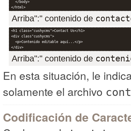
  </body>

Arriba":" contenido de
contact
<h1 class="cushycms">Contact Us</h1>

<div class"cushycms">

  <p>Contenido editable aquí...</p>

Arriba":" contenido de
conteni
En esta situación, le indi
solamente el archivo
con
Codificación de Caract