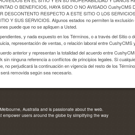
OVEIDOS EN EL SITIO Y EN SU INOPERABILIDAD Y DAÑOS 
NTAD O BENEFICIOS, HAYA SIDO O NO AVISADO CushyCMS D
 DESCONTENTO RESPECTO A ESTE SITIO O LOS SERVICIOS
 SUS SERVICIOS. Algunos estados no permiten la exclusión de c
ones puede que no se apliquen a Usted.
dientes, y nada expuesto en los Términos, o a través del Sitio o de 
uicia, representación de ventas, o relación laboral entre CushyCMS 
uerdo anterior y representan la totalidad del acuerdo entre CushyCM
sin ninguna referencia a conflictos de principios legales. Si cualqu
ble, no perjudicará la continuación en vigencia del resto de los Térmi
ón será removida según sea necesario.
elbourne, Australia and is passionate about the web.
 empower users around the globe by simplifying the way