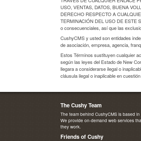
TRAVES DE CUALQUIER ENLACE PR
USO, VENTAS, DATOS, BUENA VOLU
DERECHO RESPECTO A CUALQUIER
TERMINACIÓN DEL USO DE ESTE SITIO Y
o consecuenciales, así que las exclusi
CushyCMS y usted son entidades indepen
de asociación, empresa, agencia, franq
Estos Términos sustituyen cualquier ac
según las leyes del Estado de New Cork 
llegara a considerarse ilegal o inaplica
cláusula ilegal o inaplicable en cuesti
The Cushy Team
The team behind CushyCMS is based in M
We provide on-demand web services that
they work.
Friends of Cushy