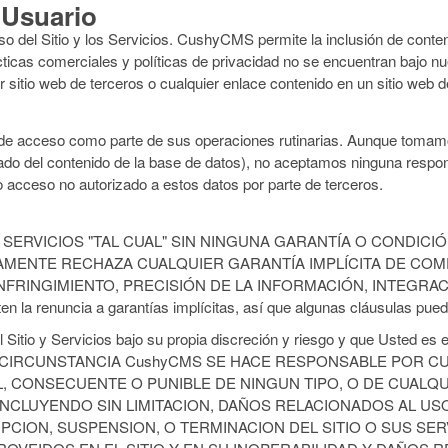
 Usuario
o del Sitio y los Servicios. CushyCMS permite la inclusión de conten
ácticas comerciales y políticas de privacidad no se encuentran bajo 
 sitio web de terceros o cualquier enlace contenido en un sitio web d
 acceso como parte de sus operaciones rutinarias. Aunque tomamo
frado del contenido de la base de datos), no aceptamos ninguna respon
o acceso no autorizado a estos datos por parte de terceros.
 SERVICIOS "TAL CUAL" SIN NINGUNA GARANTÍA O CONDICIÓ
AMENTE RECHAZA CUALQUIER GARANTÍA IMPLÍCITA DE COME
NFRINGIMIENTO, PRECISIÓN DE LA INFORMACIÓN, INTEGRAC
 la renuncia a garantías implícitas, así que algunas cláusulas pued
Sitio y Servicios bajo su propia discreción y riesgo y que Usted es 
GUNA CIRCUNSTANCIA CushyCMS SE HACE RESPONSABLE POR 
AL, CONSECUENTE O PUNIBLE DE NINGUN TIPO, O DE CUALQ
INCLUYENDO SIN LIMITACION, DAÑOS RELACIONADOS AL US
UPCION, SUSPENSION, O TERMINACION DEL SITIO O SUS SE