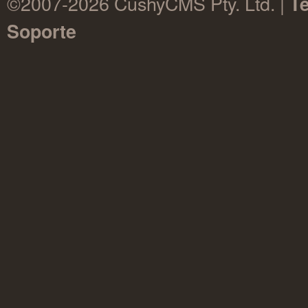
©2007-2026 CushyCMS Pty. Ltd. |
Té
Soporte