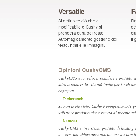
Versatile
F
Si definisce ciò che è
De
modificabile e Cushy si
de
prenderà cura del resto.
cl
Automagicamente gestione del
il
testo, html e le immagini.
Opinioni CushyCMS
CushyCMS è un veloce, semplice e gratuito s
mira a rendere la vita più facile per i web de
contenuti.
—
Techcrunch
Se non avete visto, Cushy è completamente g
utilizzare prodotto che è venuto di recente su
—
Nettuts+
Cushy CMS è un sistema gratuito di hosting e 
leggero, ma abbastanza potente per avviare il 