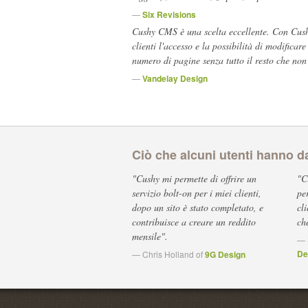
—
Six Revisions
Cushy CMS è una scelta eccellente. Con Cus
clienti l'accesso e la possibilità di modificar
numero di pagine senza tutto il resto che no
—
Vandelay Design
Ciò che alcuni utenti hanno d
"Cushy mi permette di offrire un
"C
servizio bolt-on per i miei clienti,
per
dopo un sito è stato completato, e
cl
contribuisce a creare un reddito
ch
mensile".
— 
De
— Chris Holland of
9G Design