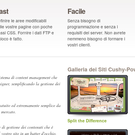
ast
Facile
finire le aree modificabili
Senza bisogno di
lle vostre pagine con poche
programmazione e senza i
assi CSS. Fornire i dati FTP e
requisiti del server. Non avrete
 gioco è fatto.
nemmeno bisogno di formare i
vostri clienti.
Galleria dei Siti Cushy-P
istema di content management che
signer, semplificando la gestione dei
ratuito ed
estremamente
semplice da
l mercato.
Split the Difference
di gestione dei contenuti che è
vostro sito in un batter d'occhio.