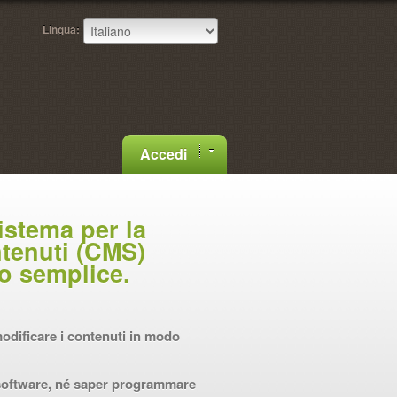
Lingua:
Accedi
istema per la
tenuti (CMS)
ro semplice.
 modificare i contenuti in modo
 software, né saper programmare