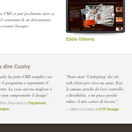
hy CMS si può facilmente dare ai
e il contenuto di un determinato
n avranno bisogno.
Eddie Gilberts
a dire Cushy
ushy ha fatto CMS semplice sia
"Sono stato 'Cushyfying' dei siti
 il progettista e soprattutto il
web client per circa un anno. Essi
iente. La cosa ancora migliore è
la amano perché dà loro controllo
e non compromette il design".
e flessibilità, e mi piace perché
riduce il mio carico di lavoro."
Sian Saunders of
Daydream
signs
— Mike Coombes of
KTF Design