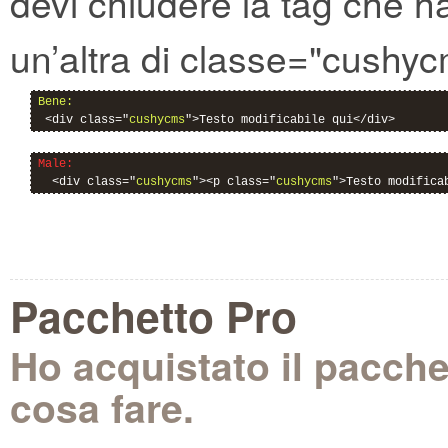
devi chiudere la tag che h
un’altra di classe="cushy
Bene:
 <div class="
cushycms
">Testo modificabile qui</div>
Male:
  <div class="
cushycms
"><p class="
cushycms
">Testo modifica
Pacchetto Pro
Ho acquistato il pacch
cosa fare.