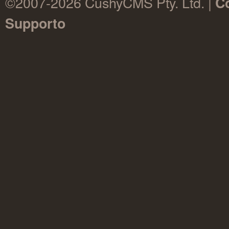
©2007-2026 CushyCMS Pty. Ltd. |
Co
Supporto