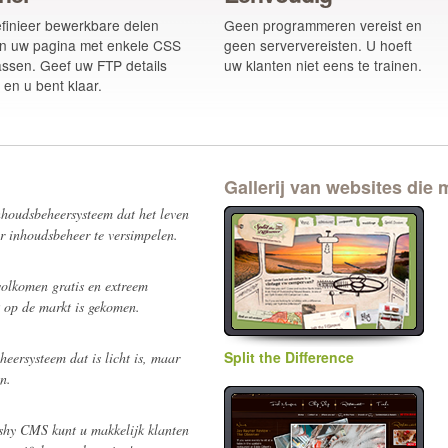
finieer bewerkbare delen
Geen programmeren vereist en
n uw pagina met enkele CSS
geen serververeisten. U hoeft
assen. Geef uw FTP details
uw klanten niet eens te trainen.
 en u bent klaar.
Gallerij van websites die
nhoudsbeheersysteem dat het leven
r inhoudsbeheer te versimpelen.
 volkomen gratis en
extreem
k op de markt is gekomen.
Split the Difference
eersysteem dat is licht is, maar
n.
shy CMS kunt u makkelijk klanten