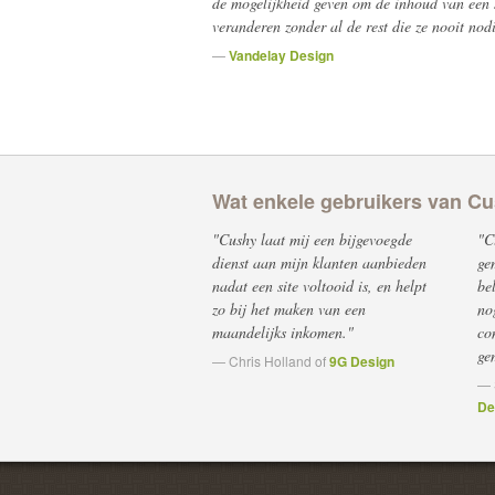
de mogelijkheid geven om de inhoud van een s
veranderen zonder al de rest die ze nooit nod
—
Vandelay Design
Wat enkele gebruikers van C
"Cushy laat mij een bijgevoegde
"C
dienst aan mijn klanten aanbieden
ge
nadat een site voltooid is, en helpt
be
zo bij het maken van een
nog
maandelijks inkomen."
co
ge
— Chris Holland of
9G Design
— 
De