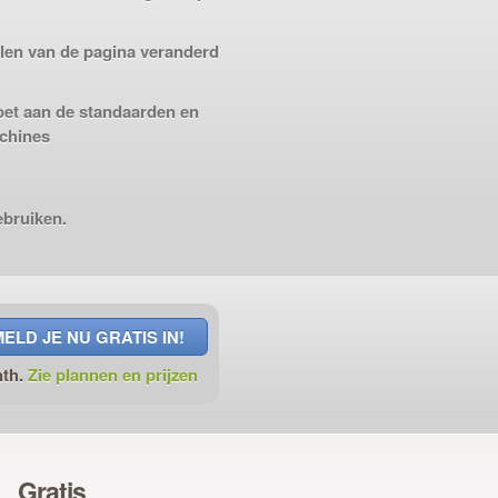
elen van de pagina veranderd
oet aan de standaarden en
achines
ebruiken.
MELD JE NU GRATIS IN!
nth.
Zie plannen en prijzen
Gratis