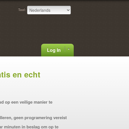
Taal:
Log In
atis en echt
d op een veilige manier te
lleren, geen programering vereist
r minuten in beslag om op te