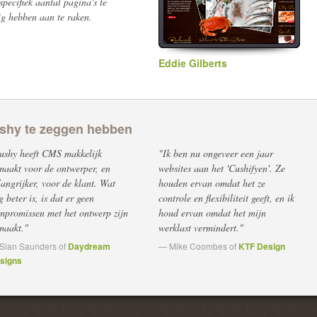
pecifiek aantal pagina's te
ig hebben aan te raken.
Eddie Gilberts
ushy te zeggen hebben
ushy heeft CMS makkelijk
"Ik ben nu ongeveer een jaar
maakt voor de ontwerper, en
websites aan het 'Cushifyen'. Ze
langrijker, voor de klant. Wat
houden ervan omdat het ze
 beter is, is dat er geen
controle en flexibiliteit geeft, en ik
mpromissen met het ontwerp zijn
houd ervan omdat het mijn
maakt."
werklast vermindert."
Sian Saunders of
Daydream
— Mike Coombes of
KTF Design
signs