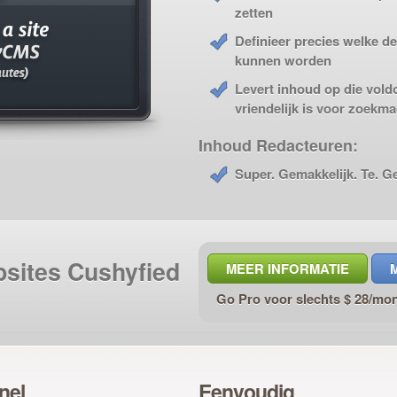
zetten
Definieer precies welke d
kunnen worden
Levert inhoud op die vold
vriendelijk is voor zoekm
Inhoud Redacteuren:
Super. Gemakkelijk. Te. G
bsites Cushyfied
MEER INFORMATIE
Go Pro voor slechts $ 28/mo
nel
Eenvoudig