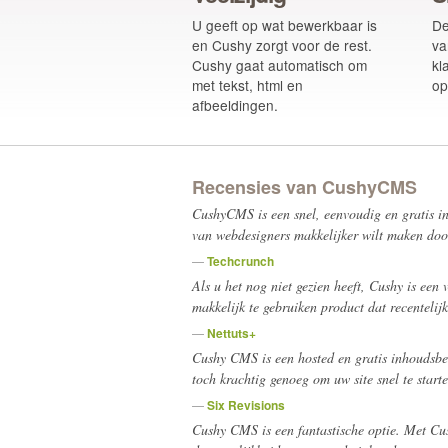
U geeft op wat bewerkbaar is
De
en Cushy zorgt voor de rest.
va
Cushy gaat automatisch om
kl
met tekst, html en
op
afbeeldingen.
Recensies van CushyCMS
CushyCMS is een snel, eenvoudig en gratis i
van webdesigners makkelijker wilt maken doo
—
Techcrunch
Als u het nog niet gezien heeft, Cushy is een
makkelijk te gebruiken product dat recentelij
—
Nettuts+
Cushy CMS is een hosted en gratis inhoudsbeh
toch krachtig genoeg om uw site snel te starte
—
Six Revisions
Cushy CMS is een fantastische optie. Met Cu