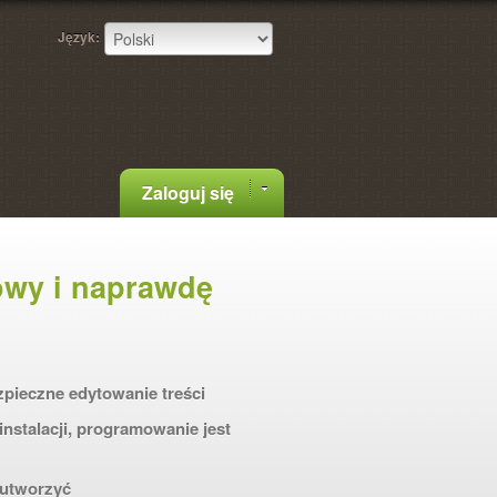
Język:
Zaloguj się
owy i naprawdę
zpieczne edytowanie treści
nstalacji, programowanie jest
 utworzyć