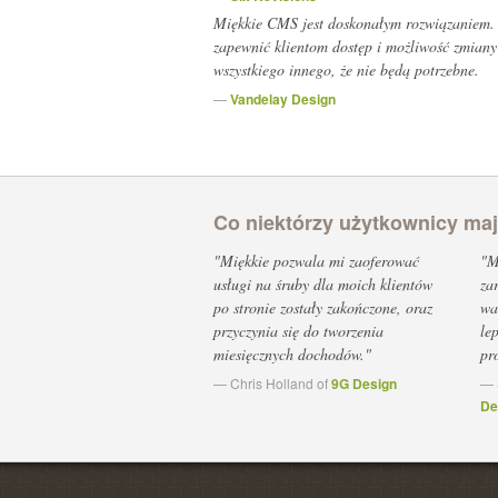
Miękkie CMS jest doskonałym rozwiązaniem
zapewnić klientom dostęp i możliwość zmiany t
wszystkiego innego, że nie będą potrzebne.
—
Vandelay Design
Co niektórzy użytkownicy ma
"Miękkie pozwala mi zaoferować
"M
usługi na śruby dla moich klientów
za
po stronie zostały zakończone, oraz
wa
przyczynia się do tworzenia
lep
miesięcznych dochodów."
pr
— Chris Holland of
9G Design
— 
De