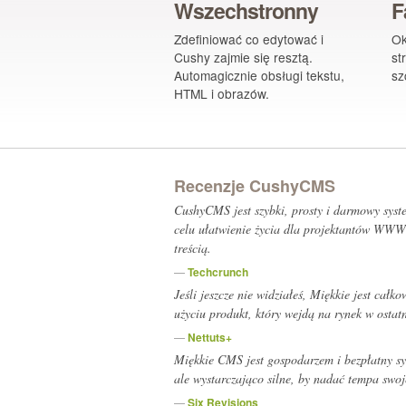
Wszechstronny
F
Zdefiniować co edytować i
Ok
Cushy zajmie się resztą.
st
Automagicznie obsługi tekstu,
sz
HTML i obrazów.
Recenzje CushyCMS
CushyCMS jest szybki, prosty i darmowy syst
celu ułatwienie życia dla projektantów WWW 
treścią.
—
Techcrunch
Jeśli jeszcze nie widziałeś, Miękkie jest cał
użyciu produkt, który wejdą na rynek w ostat
—
Nettuts+
Miękkie CMS jest gospodarzem i bezpłatny sys
ale wystarczająco silne, by nadać tempa swoj
—
Six Revisions