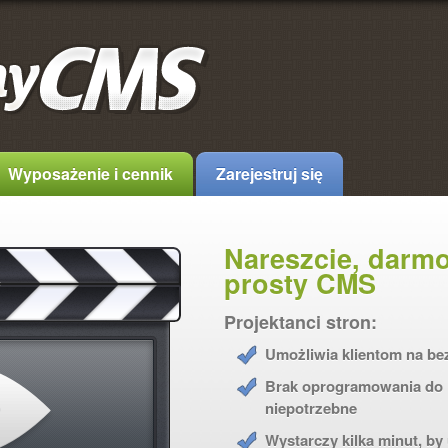
Wyposażenie i cennik
Zarejestruj się
Nareszcie, darm
prosty CMS
Projektanci stron:
Umożliwia klientom na be
Brak oprogramowania do i
niepotrzebne
Wystarczy kilka minut, by