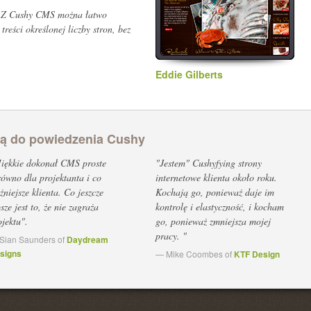
. Z Cushy CMS można łatwo
reści określonej liczby stron, bez
Eddie Gilberts
ją do powiedzenia Cushy
iękkie dokonał CMS proste
"Jestem" Cushyfying strony
równo dla projektanta i co
internetowe klienta około roku.
żniejsze klienta. Co jeszcze
Kochają go, ponieważ daje im
sze jest to, że nie zagraża
kontrolę i elastyczność, i kocham
ojektu".
go, ponieważ zmniejsza mojej
pracy. "
Sian Saunders of
Daydream
signs
— Mike Coombes of
KTF Design