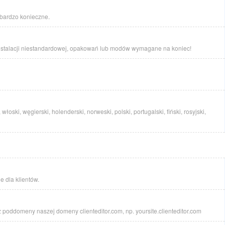
ardzo konieczne.
 instalacji niestandardowej, opakowań lub modów wymagane na koniec!
 włoski, węgierski, holenderski, norweski, polski, portugalski, fiński, rosyjski,
 dla klientów.
 poddomeny naszej domeny clienteditor.com, np. yoursite.clienteditor.com