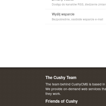
Dostęp do kanałów RSS, śledzenie zmian
Wyślij wsparcie
Bezpośrednie, osobiste wsparcie e-mail
The Cushy Team
The team behind CushyCMS is based in M
We provide on-demand web services that
they work.
Friends of Cushy