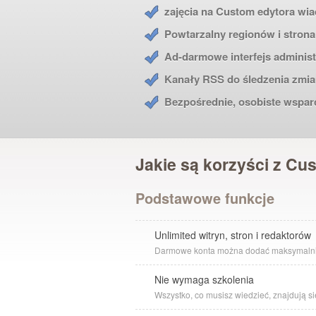
zajęcia na Custom edytora wi
Powtarzalny regionów i stron
Ad-darmowe interfejs administ
Kanały RSS do śledzenia zmi
Bezpośrednie, osobiste wsparc
Jakie są korzyści z C
Podstawowe funkcje
Unlimited witryn, stron i redaktorów
Darmowe konta można dodać maksymalnie 5
Nie wymaga szkolenia
Wszystko, co musisz wiedzieć, znajdują si