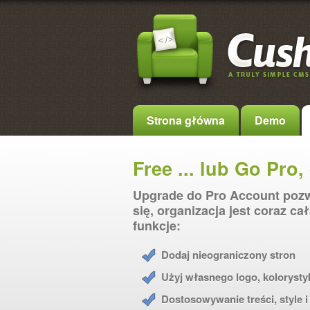
Strona główna
Demo
Free ... lub Go Pro, 
Upgrade do Pro Account pozw
się, organizacja jest coraz c
funkcje:
Dodaj nieograniczony stron
Użyj własnego logo, kolorysty
Dostosowywanie treści, style 