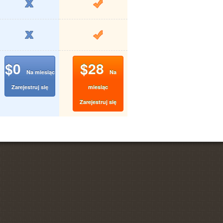
$0
$28
Na miesiąc
Na
Zarejestruj się
miesiąc
Zarejestruj się