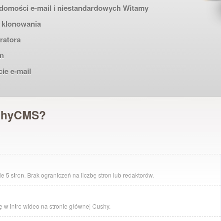
adomości e-mail i niestandardowych Witamy
a klonowania
ratora
an
ie e-mail
ushyCMS?
 stron. Brak ograniczeń na liczbę stron lub redaktorów.
ę w intro wideo na stronie głównej Cushy.