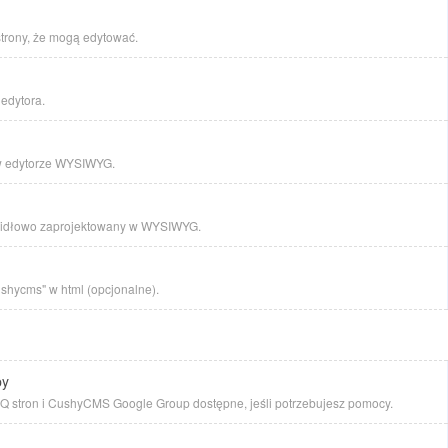
strony, że mogą edytować.
edytora.
w edytorze WYSIWYG.
rawidłowo zaprojektowany w WYSIWYG.
cushycms" w html (opcjonalne).
py
 stron i CushyCMS Google Group dostępne, jeśli potrzebujesz pomocy.