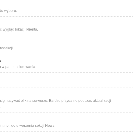
do wyboru.
wygląd lokacji klienta.
redakcji.
a
m w panelu sterowania.
się nazywać plik na serwerze. Bardzo przydatne podczas aktualizacji
.
h, np.. do utworzenia sekcji News.