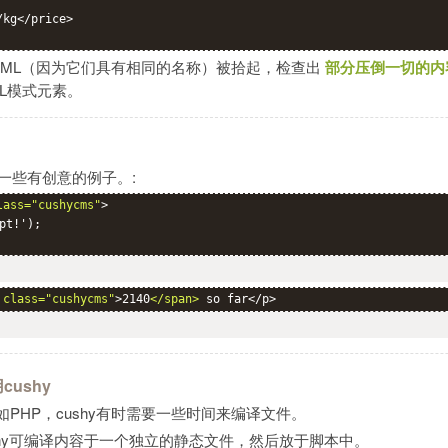
kg</price>

TML（因为它们具有相同的名称）被拾起，检查出
部分压倒一切的内
L模式元素。
是一些有创意的例子。:
lass="cushycms"
>

t!');

 class="cushycms"
>2140
</span>
 so far</p>
cushy
PHP，cushy有时需要一些时间来编译文件。
hy可编译内容于一个独立的静态文件，然后放于脚本中。