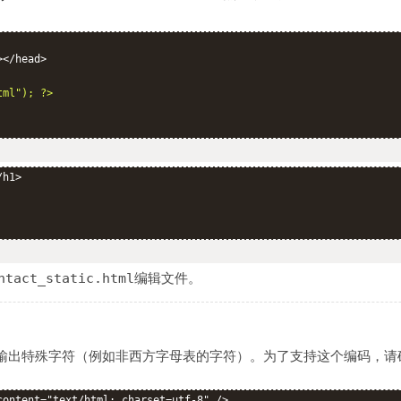
</head>

tml"); ?>
h1>

编辑文件。
ntact_static.html
，可以输出特殊字符（例如非西方字母表的字符）。为了支持这个编码，请
content="text/html; charset=utf-8" />