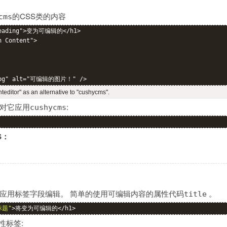
的CSS类的内容
cms
Heading">变为可编辑的</h1>

 Content">

nteditor" as an alternative to "cushycms".
对它应用
:
cushycms
S：
应用标签字段编辑。 简单的使用可编辑内容的属性代码
。
title
标题"
>将变为可编辑的</h1>
性标签: