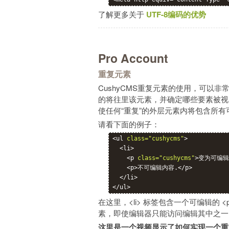
了解更多关于
UTF-8编码的优势
Pro Account
重复元素
CushyCMS重复元素的使用，可以非常强
的将往里该元素，并确定哪些要素被视为“重
使任何“重复”的外层元素内将包含所有
请看下面的例子：
<ul 
class="cushycms"
>

  <li>

    <p 
class="cushycms"
>变为可编辑的
    <p>不可编辑内容.</p>

  </li>

在这里，<li> 标签包含一个可编辑的 <p
素，即使编辑器只能访问编辑其中之一
这里是一个视频显示了如何实现一个重