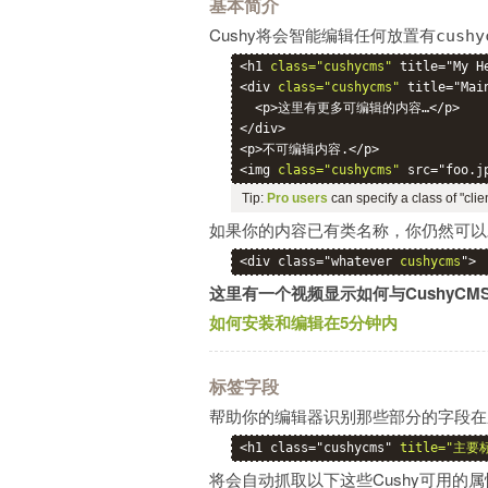
基本简介
Cushy将会智能编辑任何放置有
cushy
<h1 
class="cushycms"
 title="My 
<div 
class="cushycms"
 title="Main
  <p>这里有更多可编辑的内容…</p>

</div>

<p>不可编辑内容.</p>

<img 
class="cushycms"
Tip:
Pro users
can specify a class of "clie
如果你的内容已有类名称，你仍然可以
<div class="whatever 
cushycms
">
这里有一个视频显示如何与CushyCM
如何安装和编辑在5分钟内
标签字段
帮助你的编辑器识别那些部分的字段在
<h1 class="cushycms" 
title="主要
将会自动抓取以下这些Cushy可用的属