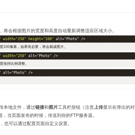
图片。将会根据图片的宽度和高度自动重新调整适应区域大小。
" 
width="250" height="100"
 alt="Photo" />
度100像素，如果有必要，将会裁减图片。
" 
width="250"
 alt="Photo" />
高度保持比例调整。
" alt="Photo" />
上传本地文件，通过
链接
和
图片
工具栏按钮（注意
上传
显示在弹出的对
务器，当页面发布的时候，传送到你的FTP服务器。
，也可以通过配置页面自定义设置。