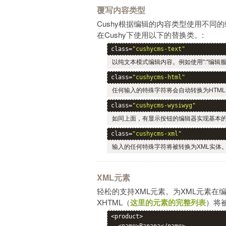
覆写内容类型
Cushy根据编辑的内容类型使用不同
在Cushy下使用以下的替换类。:
class=
"cushycms-text"
以纯文本模式编辑内容。例如使用":"编辑
class=
"cushycms-html"
任何输入的特殊字符将会自动转换为HTML实体。 E
class=
"cushycms-wysiwyg"
如同上面，有显示按钮的编辑器实现基本
class=
"cushycms-xml"
输入的任何特殊字符将被转换为XML实体。 Eg: <
XML元素
轻松的支持XML元素。为XML元素在
XHTML（
这里的元素的完整列表
）将
<product>
