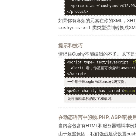
  <name>Banana</name>

  <price class='cushycms'>$12.99/
如果你有麻烦的元素在你的XML，XH
类类型强制转换成XM
cushycms-xml
提示和技巧
请记住Cushy不能编辑的不多。以下
<script type="text/javascript" 
c
  alert('看，你甚至可以编辑javascrip
一个用于Google AdSense代码实例。
<p>Our charity has raised $
<span
允许编辑单独的数字和单词。
在动态语言中(例如PHP, ASP等)使用
当内容包含有HTML和服务器端脚本例如
由于这些原因，我们强烈建议设置cus