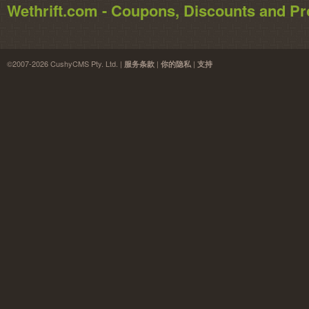
Wethrift.com - Coupons, Discounts and 
©2007-2026 CushyCMS Pty. Ltd. |
|
|
服务条款
你的隐私
支持