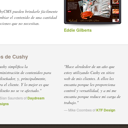
hyCMS pueden brindarle fácilmente
cambiar el contenido de una cantidad
nciones que no necesitan.
Eddie Gilberts
os de Cushy
ushy simplifica la
"Hace alrededor de un año que
ministración de contenidos para
estoy utilizando Cushy en sitios
 diseñador, y, principalmente,
web de mis clientes. A ellos les
ra el cliente. Y lo mejor es que
encanta porque les proporciona
 diseño no se ve afectado."
control y versatilidad, y a mí me
encanta porque reduce mi carga de
Sian Saunders of
Daydream
trabajo."
signs
— Mike Coombes of
KTF Design