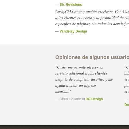
—
Six Revisions
CushyCMS es una opción excelente. Con Cus
a los clientes el acceso y la posibilidad de 
específica de páginas, sin todas las demás fu
—
Vandelay Design
Opiniones de algunos usuari
"Cushy me permite ofrecer un
"C
servicio adicional a mis clientes
ad
después de completar un sitio, y me
el
ayuda a crear un ingreso
pa
mensual."
el
— Chris Holland of
9G Design
— 
De