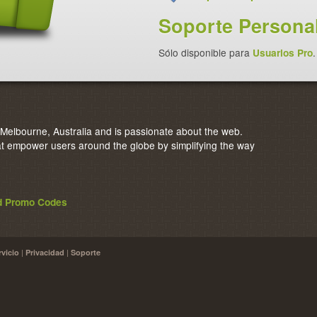
Soporte Personal
Sólo disponible para
Usuarios Pro
.
elbourne, Australia and is passionate about the web.
 empower users around the globe by simplifying the way
nd Promo Codes
|
|
rvicio
Privacidad
Soporte