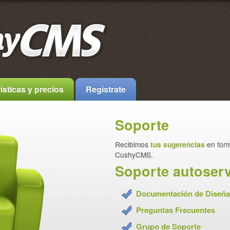
ísticas y precios
Regístrate
Soporte
Recibimos
tus sugerencias
en for
CushyCMS.
Soporte autoser
Documentación de Diseñ
Preguntas Frecuentes
Grupo de Soporte