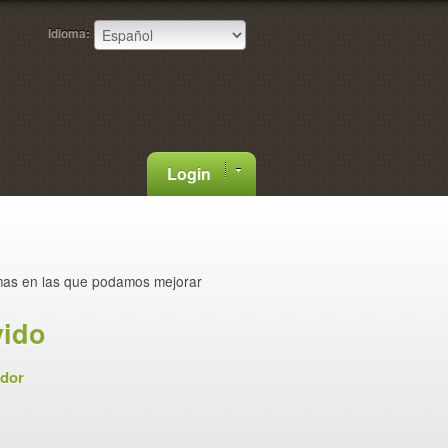
Idioma:
Login
mas en las que podamos mejorar
vido
ador