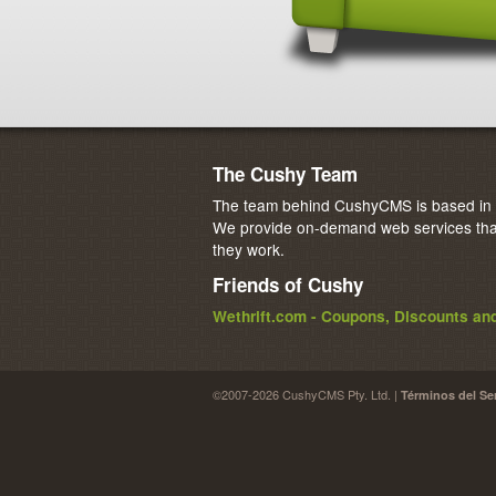
The Cushy Team
The team behind CushyCMS is based in M
We provide on-demand web services that
they work.
Friends of Cushy
Wethrift.com - Coupons, Discounts a
©2007-2026 CushyCMS Pty. Ltd. |
Términos del Se