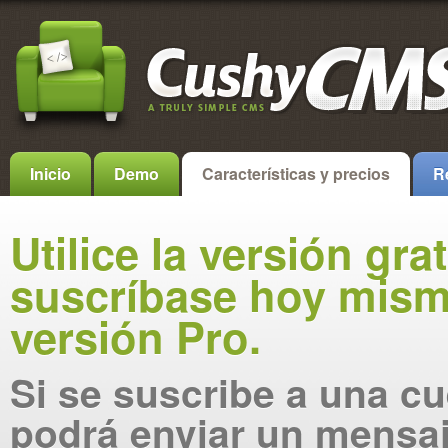
Inicio
Demo
Características y precios
R
Utilice la versión gra
suscríbase hoy mism
versión Pro.
Si se suscribe a una cu
podrá enviar un mensa