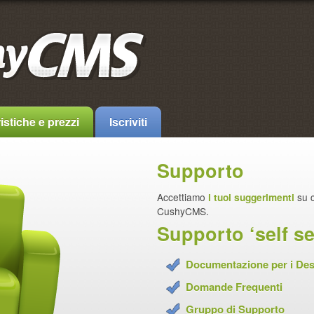
istiche e prezzi
Iscriviti
Supporto
Accettiamo
i tuoi suggerimenti
su 
CushyCMS.
Supporto ‘self se
Documentazione per i Des
Domande Frequenti
Gruppo di Supporto