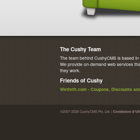
The Cushy Team
The team behind CushyCMS is based in M
We provide on-demand web services that
they work.
Friends of Cushy
Wethrift.com - Coupons, Discounts a
©2007-2026 CushyCMS Pty. Ltd. |
Condizioni d’Uti