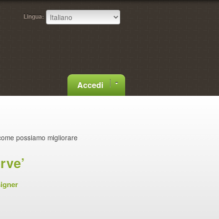
Lingua:
Accedi
come possiamo migliorare
rve’
igner