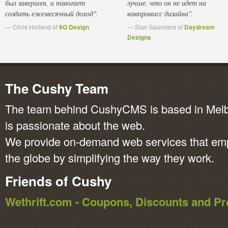
был завершен, и помогает
лучше, что он не идет на
создать ежемесячный доход".
компромисс дизайна".
— Chris Holland of
9G Design
— Sian Saunders of
Daydream
Designs
The Cushy Team
The team behind CushyCMS is based in Melbo
is passionate about the web.
We provide on-demand web services that em
the globe by simplifying the way they work.
Friends of Cushy
Wethrift.com - Coupons, Discounts and 