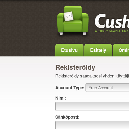
Etusivu
Esittely
Omin
Rekisteröidy
Rekisteröidy saadaksesi yhden käyttäjäti
Account Type:
Nimi:
Sähköposti: