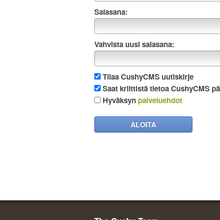
Salasana:
Vahvista uusi salasana:
Tilaa CushyCMS uutiskirje
Saat kriittistä tietoa CushyCMS pä
Hyväksyn
palveluehdot
ALOITA