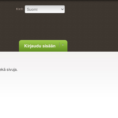
Kieli:
Kirjaudu sisään
ekä sivuja.