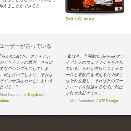
与えることができると。
Eddie Gilberts
ユーザーが言っている
柔らかなCMSが、クライアン
"私は今、年間約'Cushyfying'クラ
のデザイナーの両方、さらに
イアントのウェブサイトをされ
要なのシンプルにしていま
ている。それが彼らにコントロ
。何も良いでしょう、それは
ールと柔軟性を与えるため彼ら
ザインが損なわれないという
はそれを愛し、それは私のワー
とです。"
クロードを軽減するため、私は
それが大好きです。"
Sian Saunders of
Daydream
signs
— Mike Coombes of
KTF Design