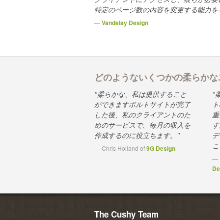
特定のページ数の内容を変更する能力を
—
Vandelay Design
どのようないくつかの柔らかな
"柔らかな、私は提供すること
"
ができますボルトサイトが完了
ト
した後、私のクライアントのた
重
めのサービスで、毎月の収入を
す
作成するのに役立ちます。"
デ
こ
— Chris Holland of
9G Design
— 
De
The Cushy Team