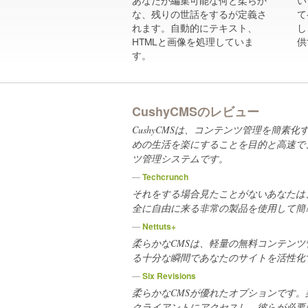
あなたが編集可能な何と柔らか
い
な、残りの世話をするが定義さ
て
れます。自動的にテキスト、
し
HTMLと画像を処理していま
供
す。
CushyCMSのレビュー
CushyCMSは、コンテンツ管理を簡素化
めの生活を楽にすることを目的と高速で
ツ管理システムです。
—
Techcrunch
それをする場合見たことがないあなたは
全に自由に来る
非常
の製品を使用して簡
—
Nettuts+
柔らかなCMSは、軽量の無料コンテン
る十分な瞬間であなたのサイトを活性化
—
Six Revisions
柔らかなCMSが優れたオプションです。
クライアントにアクセスし、彼らが必要