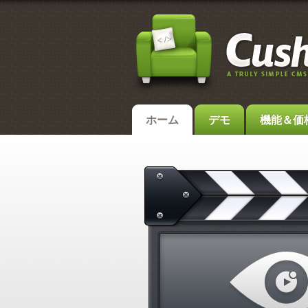
ホーム
デモ
機能＆価