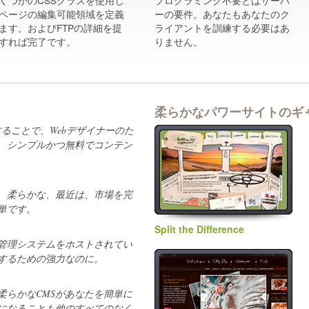
くつかのCSSクラスを使用し
プログラミング不要とはサーバ
ページの編集可能領域を定義
ーの要件。あなたもあなたのク
ます。およびFTPの詳細を提
ライアントを訓練する必要はあ
すれば完了です。
りません。
柔らかなパワーサイトのギ
することで、Webデザイナーのた
、シンプルかつ無料でコンテン
、柔らかな、最近は、市場を完
単です。
Split the Difference
ツ管理システムをホストされてい
するための強力なのに。
柔らかなCMSがあなたを簡単に
になることも他のすべてのなく