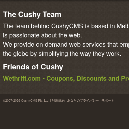
The Cushy Team
The team behind CushyCMS is based in Melbo
is passionate about the web.
We provide on-demand web services that em
the globe by simplifying the way they work.
Friends of Cushy
Wethrift.com - Coupons, Discounts and 
©2007-2026 CushyCMS Pty. Ltd. |
|
|
利用規約
あなたのプライバシー
サポート