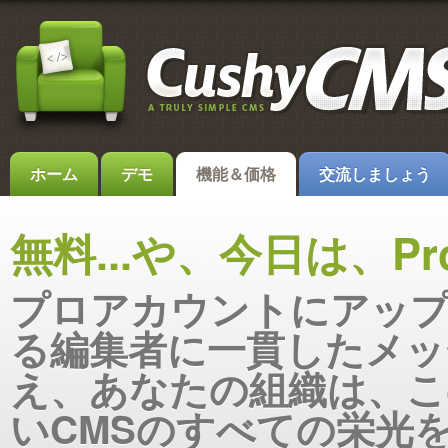
ホーム
デモ
機能＆価格
交流しましょう
無料...や、今日は、P
プロアカウントにアッ
る編集者に一貫したメッ
え、あなたの組織は、こ
いCMSのすべての栄光