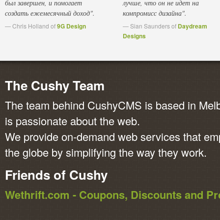
был завершен, и помогает
лучше, что он не идет на
создать ежемесячный доход".
компромисс дизайна".
— Chris Holland of
9G Design
— Sian Saunders of
Daydream
Designs
The Cushy Team
The team behind CushyCMS is based in Melbo
is passionate about the web.
We provide on-demand web services that em
the globe by simplifying the way they work.
Friends of Cushy
Wethrift.com - Coupons, Discounts and 