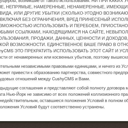
е ущербы, возникшие от такого использования. НИ ПРИ КАК
ЫЕ, НЕПРЯМЫЕ, НАМЕРЕННЫЕ, НЕНАМЕРЕННЫЕ, ИМЕЮЩИ
ИДА, ИЛИ ДРУГИЕ УБЫТКИ (СКОЛЬКО-УГОДНО ВОЗНИКАЮ
 ВКЛЮЧАЯ БЕЗ ОГРАНИЧЕНИЯ, ВРЕД ПРИНЕСЕНЫЙ ИСПО
ЗМОЖНОСТЬЮ ИСПОЛЬЗОВАТЬ И ПЕРЕБОЕМ, ПРИОСТАНОВ
БЫМИ ССЫЛКАМИ, НАХОДЯЩИМИСЯ НА САЙТЕ, НЕВЫПОЛ
ЬЗОВАНИЯ, ПРОДАЖИ, ДАННЫХ, ЦЕННОСТИ И ДОХОДОВ, 
АКОЙ ВОЗМОЖНОСТИ. ЕДИНСТВЕННОЕ ВАШЕ ПРАВО В ОТ
yCMS ЭТО ПРЕКРАТИТЬ ИСПОЛЬЗОВАТЬ ЭТОТ САЙТ И УСЛУГ
сти от ненамеренных или косвенных убытков, поэтому вышесказ
ельными независимыми правовыми единицами, и ничего из Усло
может привести к образованию партнерства, совместного предпр
трудовых отношений между CushyCMS и Вами.
дыдущие соглашения и представляют собой полноту договора 
та Нью-Йорк не зависимо от всех положений коллизионного пра
недействительным, оставшиеся положения Условий в полном об
оложения Условий будут соответственно устранены.