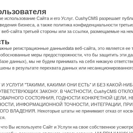
ользователя
е использование Сайта и его Услуг. CushyCMS разрешает публи
 ведения бизнеса, а также политика конфиденциальности третьи
т веб-сайта третьей стороны или за ссылки, размещаемые на не
ть
жные регистрационные данныеdata веб-сайта, это является ее
 обоснованные меры предосторожности, что бы защитить эти д
азе данных), мы не будем принимать на себя никакую ответств
ршены в результате перехвата данных или несанкционированног
И УСЛУГИ "ТАКИМИ, КАКИМИ ОНИ ЕСТЬ" И БЕЗ КАКОЙ-НИ
ВЕТСТВУЮЩИХ ЗАКОНУ. В ЧАСТНОСТИ, CushyCMS ОТКЛ
ОВАРНОГО СОСТОЯНИЯ, ГОДНОСТИ КОНКРЕТНОЙ ЦЕЛИ, 
ОСТИ, ИНФОРМАЦИОННОЙ ТОЧНОСТИ, ИНТЕГРАЦИИ, ПР
ЛАДЕНИЯ. Некоторые штаты не принимают отказ от косвен
ся.
 что Вы используете Сайт и Услуги на свое собственное усмотре