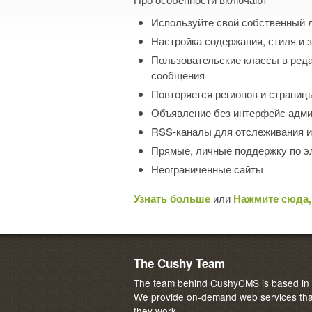
Используйте свой собственный л
Настройка содержания, стиля и
Пользовательские классы в реда
сообщения
Повторяется регионов и страниц
Объявление без интерфейс адми
RSS-каналы для отслеживания 
Прямые, личные поддержку по э
Неограниченные сайты
Узнать больше
или
Нажмите сюда,
The Cushy Team
The team behind CushyCMS is based in M
We provide on-demand web services that
they work.