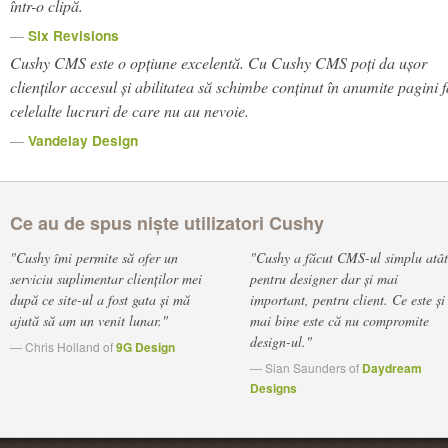
într-o clipă.
—
Six Revisions
Cushy CMS este o opțiune excelentă. Cu Cushy CMS poți da ușor
clienților accesul și abilitatea să schimbe conținut în anumite pagini 
celelalte lucruri de care nu au nevoie.
—
Vandelay Design
Ce au de spus niște utilizatori Cushy
"Cushy îmi permite să ofer un
"Cushy a făcut CMS-ul simplu atât
serviciu suplimentar clienților mei
pentru designer dar și mai
după ce site-ul a fost gata și mă
important, pentru client. Ce este și
ajută să am un venit lunar."
mai bine este că nu compromite
design-ul."
— Chris Holland of
9G Design
— Sian Saunders of
Daydream
Designs