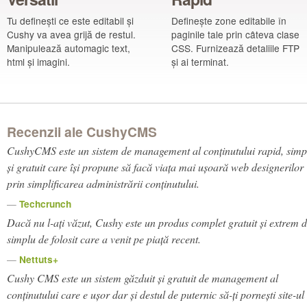
Tu definești ce este editabil și
Definește zone editabile în
Cushy va avea grijă de restul.
paginile tale prin câteva clase
Manipulează automagic text,
CSS. Furnizează detaliile FTP
html și imagini.
și ai terminat.
Recenzii ale CushyCMS
CushyCMS este un sistem de management al conținutului rapid, simp
și gratuit care își propune să facă viața mai ușoară web designerilor
prin simplificarea administrării conținutului.
—
Techcrunch
Dacă nu l-ați văzut, Cushy este un produs complet gratuit și
extrem
d
simplu de folosit care a venit pe piață recent.
—
Nettuts+
Cushy CMS este un sistem găzduit și gratuit de management al
conținutului care e ușor dar și destul de puternic să-ți pornești site-ul