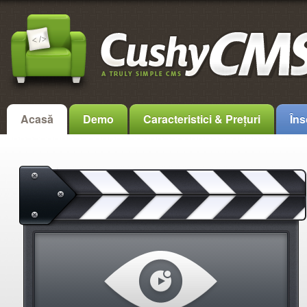
Acasă
Demo
Caracteristici & Prețuri
Îns