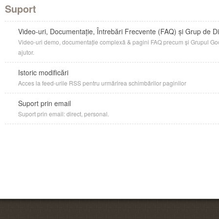
Suport
Video-uri, Documentație, Întrebări Frecvente (FAQ) și Grup de Di
Video-uri demo, documentație complexă & pagini FAQ precum și Grupul Go
ajutor.
Istoric modificări
Acces la feed-urile RSS pentru urmărirea schimbărilor paginilor
Suport prin email
Suport prin email: direct, personal.