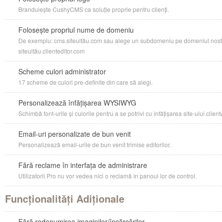
Branduiește CushyCMS ca soluție proprie pentru clienți.
Folosește propriul nume de domeniu
De exemplu: cms.siteultău.com sau alege un subdomeniu pe domeniul nostru
siteultău.clienteditor.com
Scheme culori administrator
17 scheme de culori pre-definite din care să alegi.
Personalizează înfățișarea WYSIWYG
Schimbă font-urile și culorile pentru a se potrivi cu înfățișarea site-ului client
Email-uri personalizate de bun venit
Personalizează email-urile de bun venit trimise editorilor.
Fără reclame în interfața de administrare
Utilizatorii Pro nu vor vedea nici o reclamă în panoul lor de control.
Funcționalități Adiționale
Fără redenumirea imaginilor/încărcărilor