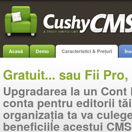
Acasă
Demo
Caracteristici & Prețuri
Îns
Gratuit... sau Fii Pro, 
Upgradarea la un Cont 
conta pentru editorii tăi
organizația ta va culeg
beneficiile acestui CM