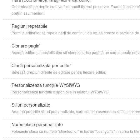
Controlează pe deplin cum va fi denumit fișierul pe server. Foarte folosito
prețuri sau meniuri.
Regiuni repetabile
Permite editorilor să repete părți de conținut, de ex. să creeze o secțiune de Ș
Clonare pagini
Acordă editorului posibilitatea să cloneze orice pagină pe care o poate edita
Clasă personalizată per editor
Setează drepturi diferite de editare pentru fiecare editor.
Personalizează funcțiile WYSIWYG
Personalizează funcțiile disponibile în editorul WYSIWYG.
Stiluri personalizate
Adaugă propriile stiluri personalizate, care sunt de asemenea stilizate cor
Nume clase personalizate
Folosește clasa cu numele "clienteditor" în loc de "cushycms" în sursa ta html