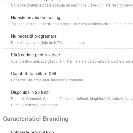
Conturile gratuit ce poate adăuga un maxim de 5 site-uri. Fără restricţii priv
Nu este nevoie de training
Tot ceea ce trebuie să știi este acoperit în video-ul introductiv din pagina de
Nu necesită programare
Doar câteva cunoștințe de HTML sunt necesare.
Fără cerințe pentru server
Cushy este o aplicație găzduită -- fără instalare personalizată, pachete sau
Capabilitate editare XML
Editează-ți fișierele XML fără nici o problemă.
Disponibil în 20 limbi
Engleză, Germană, Spaniolă, Franceză, Italiană, Maghiară, Olandeză, Norv
Rusă, Suedeză și Mandarină.
Caracteristici Branding
Folosește propriul logo